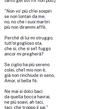
tanto gel soffrir non può.]
"Non vo' più ch'ei sospiri
se non lontan da me,
no, no che i suoi martiri
più non dirammi affè.
Perché di lui mi struggo,
tutt'orgoglioso sta,
che si, che si se'l fuggo
ancor mi pregherà?
Se ciglio ha più sereno
colei, che'l mio non è,
già non rinchiude in seno,
Amor, sí bella fè.
Ne mai sí dolci baci
da quella bocca havrai,
ne più soavi, ah taci,
taci, che troppo il sai."