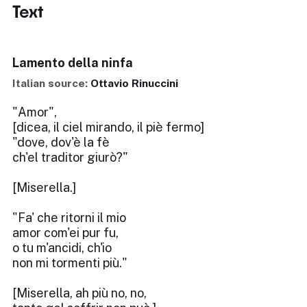
Text
Lamento della ninfa
Italian source:
Ottavio Rinuccini
"Amor",
[dicea, il ciel mirando, il piè fermo]
"dove, dov'è la fè
ch'el traditor giurò?"
[Miserella.]
"Fa' che ritorni il mio
amor com'ei pur fu,
o tu m'ancidi, ch'io
non mi tormenti più."
[Miserella, ah più no, no,