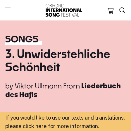
Oxford Internation
SONGS
3. Unwiderstehliche
Schönheit
by
Viktor Ullmann
From
Liederbuch
des Hafis
If you would like to use our texts and translations,
please click here for more information
.