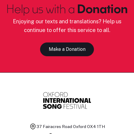
Help us with a
Donation
Enjoying our texts and translations? Help us
continue to offer this service to all.
Make a Donation
37 Fairacres Road
Oxford OX4 1TH