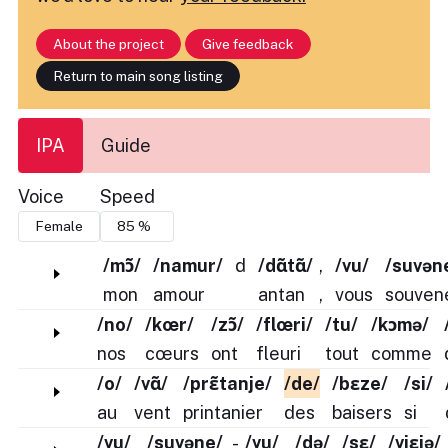
About the project
Give feedback
Return to main song listing
IPA
Guide
Voice
Speed
/mɔ̃/
/namur/
d
/dɑ̃tɑ̃/
,
/vu/
/suvən
mon
amour
antan
,
vous
souven
/no/
/kœr/
/zɔ̃/
/flœri/
/tu/
/kɔmə/
nos
cœurs
ont
fleuri
tout
comme
/o/
/vɑ̃/
/prɛ̃tanje/
/de/
/bɛze/
/si/
au
vent
printanier
des
baisers
si
/vu/
/suvəne/
-
/vu/
/də/
/sɛ/
/vjɛjə/