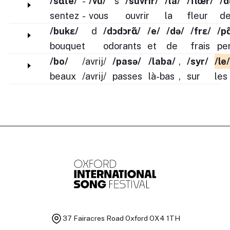
/sɑ̃te/
-
/vu/
s
/suvrir/
/la/
/flœr/
/d
sentez
-
vous
ouvrir
la
fleur
d
/bukɛ/
d
/dɔdɔrɑ̃/
/e/
/də/
/frɛ/
/pɑ
bouquet
odorants
et
de
frais
pe
/bo/
/avrij/
/pasə/
/laba/
,
/syr/
/le/
beaux
/avrij/
passes
là-bas
,
sur
les
37 Fairacres Road
Oxford OX4 1TH