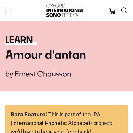
Oxford Internation
LEARN
Amour d'antan
by
Ernest Chausson
Beta Feature!
This is part of the IPA
(International Phonetic Alphabet) project:
we'd love to hear
your feedback!