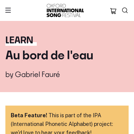
Oxford Internation
LEARN
Au bord de l'eau
by
Gabriel Fauré
Beta Feature!
This is part of the IPA
(International Phonetic Alphabet) project:
we'd love to hear
your feedback!