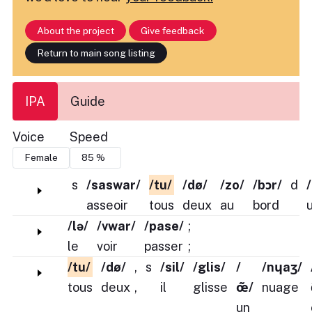
About the project
Give feedback
Return to main song listing
IPA
Guide
Voice
Speed
s
/saswar/
/tu/
/dø/
/zo/
/bɔr/
d
asseoir
tous
deux
au
bord
/lə/
/vwar/
/pase/
;
le
voir
passer
;
/tu/
/dø/
,
s
/sil/
/glis/
/
/nɥaʒ/
tous
deux
,
il
glisse
œ̃/
nuage
un