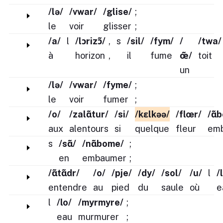
/lə/
/vwar/
/glise/
;
le
voir
glisser
;
/a/
l
/lɔrizɔ̃/
,
s
/sil/
/fym/
/
/twa/
à
horizon
,
il
fume
œ̃/
toit
un
/lə/
/vwar/
/fyme/
;
le
voir
fumer
;
/o/
/zalɑ̃tur/
/si/
/kɛlkəə/
/flœr/
/ɑ̃
aux
alentours
si
quelque
fleur
em
s
/sɑ̃/
/nɑ̃bome/
;
en
embaumer
;
/ɑ̃tɑ̃dr/
/o/
/pje/
/dy/
/sol/
/u/
l
/
entendre
au
pied
du
saule
où
e
l
/lo/
/myrmyre/
;
eau
murmurer
;