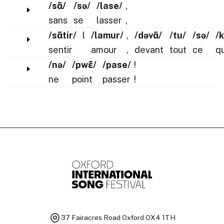
/sɑ̃/
/sə/
/lase/
,
sans
se
lasser
,
/sɑ̃tir/
l
/lamur/
,
/dəvɑ̃/
/tu/
/sə/
/k
sentir
amour
,
devant
tout
ce
qu
/nə/
/pwɛ̃/
/pase/
!
ne
point
passer
!
37 Fairacres Road
Oxford OX4 1TH