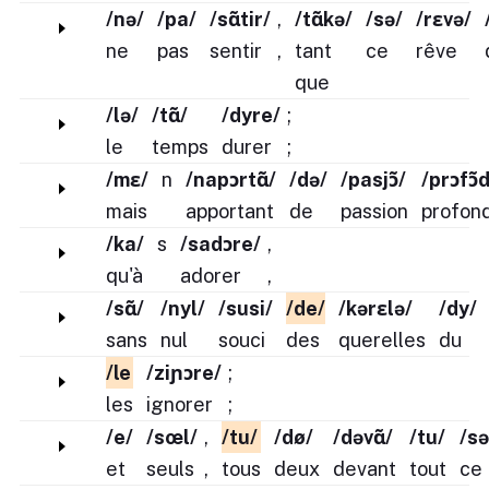
/nə/
/pa/
/sɑ̃tir/
,
/tɑ̃kə/
/sə/
/rɛvə/
ne
pas
sentir
,
tant
ce
rêve
que
/lə/
/tɑ̃/
/dyre/
;
le
temps
durer
;
/mɛ/
n
/napɔrtɑ̃/
/də/
/pasjɔ̃/
/prɔfɔ̃
mais
apportant
de
passion
profon
/ka/
s
/sadɔre/
,
qu'à
adorer
,
/sɑ̃/
/nyl/
/susi/
/de/
/kərɛlə/
/dy/
sans
nul
souci
des
querelles
du
/le
/ziɲɔre/
;
les
ignorer
;
/e/
/sœl/
,
/tu/
/dø/
/dəvɑ̃/
/tu/
/sə
et
seuls
,
tous
deux
devant
tout
ce