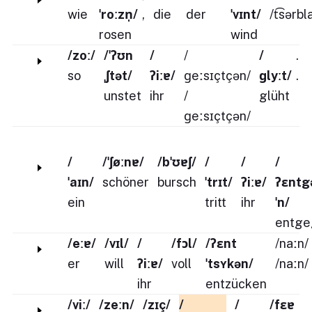
wie
ˈroːzn̩/
,
die
der
ˈvɪnt/
/t͡sərbl
rosen
wind
/zoː/
/ˈʔʊn
/
/
/
.
so
ˌʃtət/
ʔiːɐ/
ɡeːsɪçtçən/
ɡlyːt/
.
unstet
ihr
/
glüht
ɡeːsɪçtçən/
/
/ˈʃøːnɐ/
/bˈʊɐʃ/
/
/
/
ˈaɪn/
schöner
bursch
ˈtrɪt/
ʔiːɐ/
ʔɛntg
ein
tritt
ihr
ˈn/
entge
/eːɐ/
/vɪl/
/
/fɔl/
/ʔɛnt
/naːn/
er
will
ʔiːɐ/
voll
ˈtsʏkən/
/naːn/
ihr
entzücken
/viː/
/zeːn/
/zɪç/
/
/
/fɛɐ