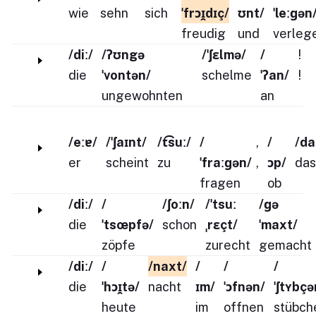
wie
sehn
sich
ˈfrɔɪ̯dɪç/
ʊnt/
ˈleːɡən
freudig
und
verleg
/diː/
/ʔʊngə
/ˈʃɛlmə/
/
!
die
ˈvontən/
schelme
ˈʔan/
!
ungewohnten
an
/eːɐ/
/ˈʃaɪnt/
/t͡suː/
/
,
/
/da
er
scheint
zu
ˈfraːɡən/
,
ɔp/
das
fragen
ob
/diː/
/
/ʃoːn/
/ˈtsuː
/ɡə
die
ˈtsœpfə/
schon
ˌrɛçt/
ˈmaxt/
zöpfe
zurecht
gemacht
/diː/
/
/naxt/
/
/
/
die
ˈhɔɪ̯tə/
nacht
ɪm/
ˈɔfnən/
ˈʃtʏbçə
heute
im
offnen
stübch