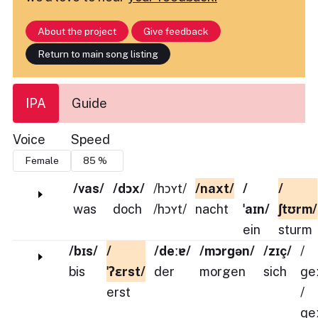
About the project
Give feedback
Return to main song listing
IPA
Guide
Voice
Speed
/vas/
/dɔx/
/hɔʏt/
/naxt/
/
/
was
doch
/hɔʏt/
nacht
ˈaɪn/
ʃtʊrm/
ein
sturm
/bɪs/
/
/deːɐ/
/mɔrɡən/
/zɪç/
/
bis
ˈʔɛrst/
der
morgen
sich
ɡe
erst
/
ɡe