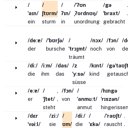
/
/
/
/ˈʔʊn
/gə
.
ˈaɪn/
ʃtʊrm/
ʔɪn/
ˌʔordnʊŋ/
ˈbraxt/
.
ein
sturm
in
unordnung
gebracht
/deːɐ/
/ˈbʊrʃə/
/
/nɔx/
/fɔn/
/d
der
bursche
ˈtrɔɪ̯mt/
noch
von
d
träumt
/diː/
/iːm/
/das/
/z
/kɪnt/
/gəˈtaʊʃ
die
ihm
das
ˈyːsə/
kind
getausc
süsse
/eːɐ/
/
,
/fɔn/
/
/hɪngə
er
ˈʃtet/
,
von
ˈanmuːt/
ˈrɪszən/
steht
anmut
hingerisse
/dɛr
/ziː/
/
/diː/
/
/ˈraʊʃt/
.
ˈvəiːl/
sie
ʊm/
die
ˈɛkə/
rauscht
.