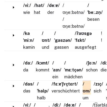
/viː/
/hat/
/deːɐ/
/
/
wie
hat
der
ʊŋeːbətnə/
ˈbeː.zn̩/
/
besen
ʊŋeːbətnə/
/ka
/
/
/ʔaʊsgə
!
ˈmiːn/
ʊnt/
ˈgaszən/
ˈfɛkt/
!
kamin
und
gassen
ausgefegt
/daː/
/kɔmt/
/
/
/ʃoːn/
/di
da
kommt
ˈaɪn/
ˈmɛːtçən/
schon
die
ein
mädchen
/das/
/
/fɛːɐˈʃʏçtɛrt/
/
/zɪç/
das
ˈhalp/
verschüchtert
ʊm/
sich
halb
um
/viː/
/
,
/diː/
/deːɐ/
/
/t͡sərbl