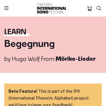
Oxford Internation
LEARN
Begegnung
by
Hugo Wolf
From
Mörike-Lieder
Beta Feature!
This is part of the IPA
(International Phonetic Alphabet) project:
we'd love to hear
your feedback!