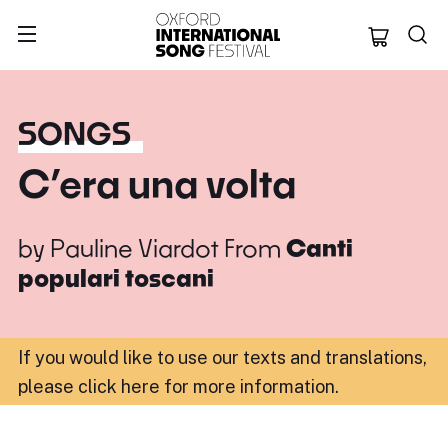
Oxford Internation
SONGS
C’era una volta
by
Pauline Viardot
From
Canti
populari toscani
If you would like to use our texts and translations,
please click here for more information
.