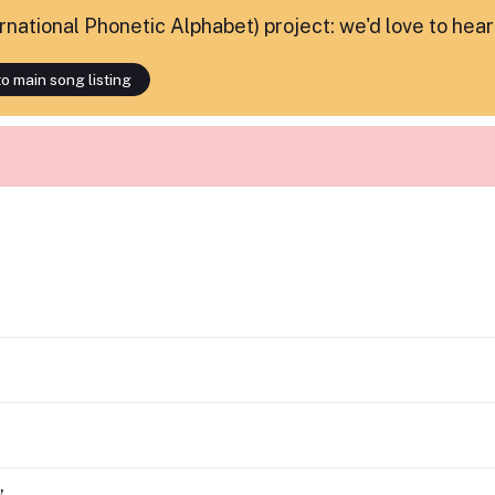
ternational Phonetic Alphabet) project: we'd love to hea
o main song listing
,