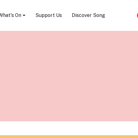
Song Festival
What's On
Support Us
Discover Song