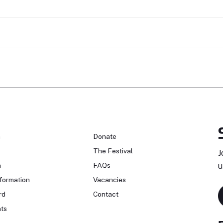
n
Donate
The Festival
J
n
FAQs
u
formation
Vacancies
rd
Contact
ts