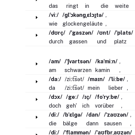
das
ringt
in
die
weite
/viː/
/ɡlˈɔkənɡˌɛlɔɪ̯tə/
,
wie
glockengeläute
,
/dʊrç/
/ˈgaszən/
/ʊnt/
/ˈplats/
durch
gassen
und
platz
/am/
/ˈʃvartsən/
/kaˈmiːn/
,
am
schwarzen
kamin
,
/daː/
/ziːt͡sət/
/maɪn/
/ˈliːbɐ/
,
da
/ziːt͡sət/
mein
lieber
,
/dɔx/
/geː/
/ɪç/
/foˈryːbɐ/
,
doch
geh'
ich
vorüber
,
/diː/
/bˈɛlɡə/
/dan/
/ˈzaʊzən/
,
die
bälge
dann
sausen
,
/diː/
/ˈflammən/
/ˈaʊfbrˌaʊzən/