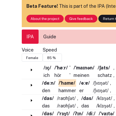
Beta Feature!
This is part of the IPA (In
About the project
Give feedback
Return t
IPA
Guide
Voice
Speed
/ɪç/
/ˈhøːr/
'
/ˈmaɪnən/
/ʃats/
,
ich
hör
'
meinen
schatz
,
/deːn/
/ˈhamɐ/
/eːɐ/
/ʃvɪŋət/
,
den
hammer
er
/ʃvɪŋət/
,
/das/
/raʊhʃət/
,
/das/
/klɪŋət/
,
das
/raʊhʃət/
,
das
/klɪŋət/
,
/das/
/ˈrɪŋt/
/ʔɪn/
/diː/
/ˈvaɪtə/