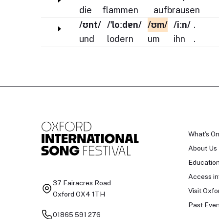
die
flammen
aufbrausen
/ʊnt/
/ˈloːdɐn/
/ʊm/
/iːn/
.
und
lodern
um
ihn
.
What's O
About Us
Educatio
Access in
37 Fairacres Road
Visit Oxfo
Oxford OX4 1TH
Past Even
01865 591 276