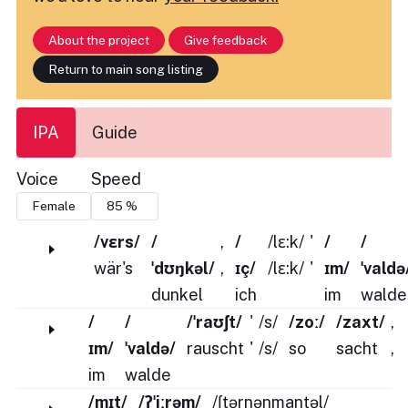
About the project
Give feedback
Return to main song listing
IPA
Guide
Voice
Speed
/vɛrs/
/
,
/
/lɛ:k/
'
/
/
wär's
ˈdʊŋkəl/
,
ɪç/
/lɛ:k/
'
ɪm/
ˈvaldə
dunkel
ich
im
walde
/
/
/ˈraʊʃt/
'
/s/
/zoː/
/zaxt/
,
ɪm/
ˈvaldə/
rauscht
'
/s/
so
sacht
,
im
walde
/mɪt/
/ʔˈiːrəm/
/ʃtərnənmantəl/