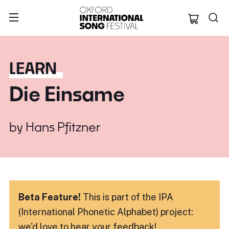
Oxford Internation
LEARN
Die Einsame
by
Hans Pfitzner
Beta Feature!
This is part of the IPA
(International Phonetic Alphabet) project:
we'd love to hear
your feedback!