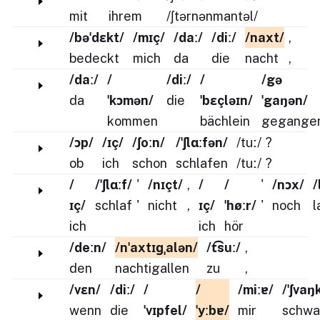
mit
ihrem
/ʃtərnənmantəl/
/bəˈdɛkt/
/mɪç/
/daː/
/diː/
/naxt/
,
bedeckt
mich
da
die
nacht
,
/daː/
/
/diː/
/
/gə
da
ˈkɔmən/
die
ˈbɛçləɪn/
ˈgaŋən/
kommen
bächlein
gegange
/ɔp/
/ɪç/
/ʃoːn/
/ˈʃlɑːfən/
/tuː/
?
ob
ich
schon
schlafen
/tuː/
?
/
/ˈʃlɑːf/
'
/nɪçt/
,
/
/
'
/nɔx/
/
ɪç/
schlaf
'
nicht
,
ɪç/
ˈhøːr/
'
noch
l
ich
ich
hör
/deːn/
/nˈaxtɪɡˌalən/
/t͡suː/
,
den
nachtigallen
zu
,
/vɛn/
/diː/
/
/
/miːɐ/
/ˈʃvaŋ
wenn
die
ˈvɪpfel/
ˈyːbɐ/
mir
schwa