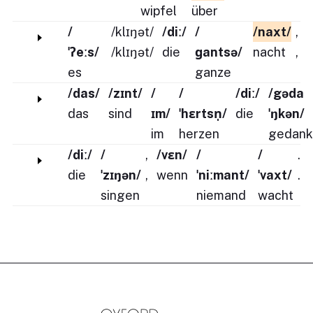
wipfel
über
/
/klɪŋət/
/diː/
/
/naxt/
,
ˈʔeːs/
/klɪŋət/
die
ɡantsə/
nacht
,
es
ganze
/das/
/zɪnt/
/
/
/diː/
/gəda
das
sind
ɪm/
ˈhɛrtsn̩/
die
ˈŋkən/
im
herzen
gedank
/diː/
/
,
/vɛn/
/
/
.
die
ˈzɪŋən/
,
wenn
ˈniːmant/
ˈvaxt/
.
singen
niemand
wacht