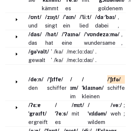
kämmt
es
goldenem
/ʊnt/
/zɪŋt/
/ˈaɪn/
/ˈliːt/
/daˑˈbaɪ/
,
und
singt
ein
lied
dabei
,
/das/
/hat/
/ˈʔaɪnə/
/ˈvʊndɐzaːmə/
,
das
hat
eine
wundersame
,
/ɡəˈvalt/
'
/kə/
/meːloːdaɪ/
.
gewalt
'
/kə/
/meːloːdaɪ/
.
/deːn/
/ˈʃɪffɐ/
/
/
/ˈʃɪfə/
den
schiffer
ɪm/
ˈklaɪnən/
schiffe
im
kleinen
/ʔɛːɐ
/
/mɪt/
/
/veː/
;
ˈgraɪft/
ˈʔeːs/
mit
ˈvɪldəm/
weh
;
ergreift
es
wildem
/eːɐ/
/ˈʃaʊt/
/nɪçt/
/diː/
/fˈɛlzənr
,