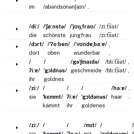
im
/abəndsonənʃaɪn/
.
/diː/
/ˈʃøːnstə/
/ˈjʊŋˌfraʊ/
/ziːt͡sət/
die
schönste
jungfrau
/ziːt͡sət/
/dɔrt/
/ˈʔoːben/
/ˈvʊndɐˌbaːɐ/
,
dort
oben
wunderbar
,
/
/
/gəˈʃmaɪdə/
/bliːt͡sət/
,
ʔiːɐ/
ˈgɔldnəs/
geschmeide
/bliːt͡sət/
,
ihr
goldnes
/ziː/
/
/
/
/haːɐ/
.
sie
ˈkɛmmt/
ʔiːɐ/
ˈgɔldənəs/
haar
.
kämmt
ihr
goldenes
/ziː/
/
/
/mɪt/
/
sie
ˈkɛmmt/
ˈʔeːs/
mit
ˈgɔldənəm/