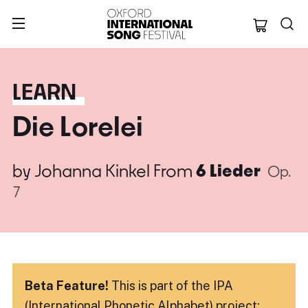
Oxford Internation
LEARN
Die Lorelei
by
Johanna Kinkel
From
6 Lieder
Op.
7
Beta Feature!
This is part of the IPA
(International Phonetic Alphabet) project: