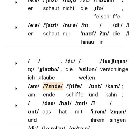
er
schaut
nicht
die
ˌɪfə/
,
felsenriffe
/eːɐ/
/ˈʃaʊt/
/nuːɐ/
/hɪ
/
/diː/
/
er
schaut
nur
ˈnaʊf/
ʔɪn/
die
/
hinauf
in
/
/
,
/diː/
/
/fɛɐˈʃlɪŋən/
ɪç/
ˈglaʊbə/
,
die
ˈvɛllən/
verschlinge
ich
glaube
wellen
/am/
/ˈʔɛnde/
/ˈʃɪffɐ/
/ʊnt/
/kaːn/
;
am
ende
schiffer
und
kahn
;
/
/das/
/hat/
/mɪt/
/ʔ
/
ʊnt/
das
hat
mit
ˈiːrəm/
ˈzɪŋən/
und
ihrem
singen
/diː/
/lˌoːrəlˈaɪ/
/ɡəˈtaːn/
.