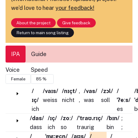
we'd love to hear
your feedback!
About the project
Give feedback
Return to main song listing
IPA
Guide
Voice
Speed
/
/vaɪs/
/nɪçt/
,
/vas/
/zɔl/
/
/
ɪç/
weiss
nicht
,
was
soll
ˈʔeːs/
ˈ
ich
es
b
/das/
/ɪç/
/zoː/
/ˈtraʊ.rɪç/
/bɪn/
;
dass
ich
so
traurig
bin
;
/
ˈmɛ:ɐçn̩/
/aʊs/
/
/
,