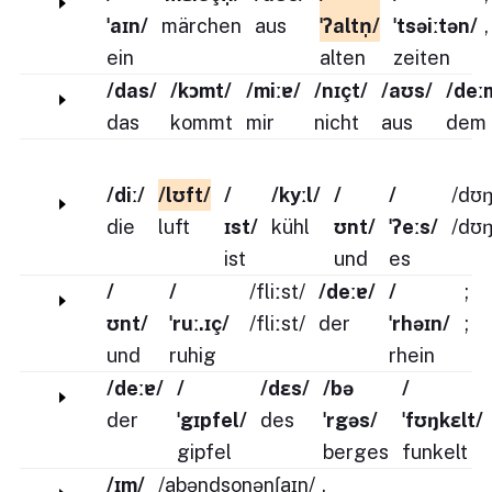
ˈaɪn/
märchen
aus
ˈʔaltn̩/
ˈtsəiːtən/
,
ein
alten
zeiten
/das/
/kɔmt/
/miːɐ/
/nɪçt/
/aʊs/
/deː
das
kommt
mir
nicht
aus
dem
/diː/
/lʊft/
/
/kyːl/
/
/
/dʊŋ
die
luft
ɪst/
kühl
ʊnt/
ˈʔeːs/
/dʊŋ
ist
und
es
/
/
/fliːst/
/deːɐ/
/
;
ʊnt/
ˈruː.ɪç/
/fliːst/
der
ˈrhəɪn/
;
und
ruhig
rhein
/deːɐ/
/
/dɛs/
/bə
/
der
ˈgɪpfel/
des
ˈrgəs/
ˈfʊŋkɛlt/
gipfel
berges
funkelt
/ɪm/
/abəndsonənʃaɪn/
.