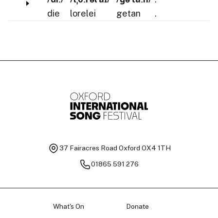
die
lorelei
getan
.
37 Fairacres Road
Oxford OX4 1TH
01865 591 276
What's On
Donate