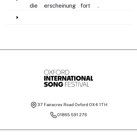
die
erscheinung
fort
.
37 Fairacres Road
Oxford OX4 1TH
01865 591 276