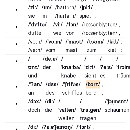
/ziː/
/ɪm/
/haɪtərn/
/ʃpiːl/
,
sie
im
/haɪtərn/
spiel
,
/ˈdʏftə/
,
/viː/
/fɔn/
/roːsənblyːtən/
,
düfte
,
wie
von
/roːsənblyːtən/
,
/veːn/
/ˈvoːm/
/ˈmast/
/tsʊm/
/kiːl/
;
/veːn/
vom
mast
zum
kiel
;
/
/deːɐ/
/
/
/
/
ʊnt/
der
ˈknaːbə/
ˈziːt/
ˈʔeːs/
ˈtrɔi
und
knabe
sieht
es
träu
/ˈʔan/
/dɛs/
/ˈʃɪffəs/
/bɔrt/
,
an
des
schiffes
bord
,
/dɔx/
/diː/
/
/
/ˈʃɔɪ̯mɛnt/
doch
die
ˈvɛllən/
ˈtraːɡən/
schäumen
wellen
tragen
/diː/
/ʔɛːɐˈʃəɪnʊŋ/
/ˈfɔrt/
.