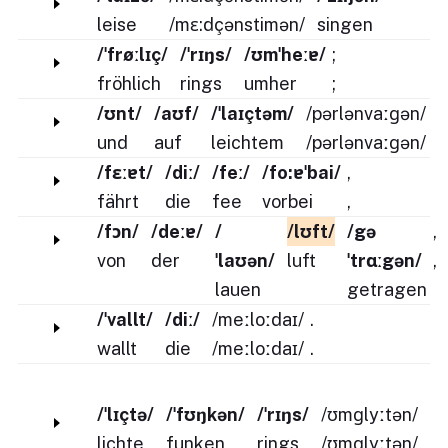
leise
/mɛ:dçənstimən/
singen
/ˈfrøːlɪç/
/ˈrɪŋs/
/ʊmˈheːɐ/
;
fröhlich
rings
umher
;
/ʊnt/
/aʊf/
/ˈlaɪçtəm/
/pərlənvaːɡən/
und
auf
leichtem
/pərlənvaːɡən/
/fɛːɐt/
/diː/
/feː/
/fo:ɐˈbai/
,
fährt
die
fee
vorbei
,
/fɔn/
/deːɐ/
/
/lʊft/
/gə
,
von
der
ˈlaʊən/
luft
ˈtrɑːgən/
,
lauen
getragen
/ˈvallt/
/diː/
/meːloːdaɪ/
.
wallt
die
/meːloːdaɪ/
.
/ˈlɪçtə/
/ˈfʊŋkən/
/ˈrɪŋs/
/ʊmɡlyːtən/
lichte
funken
rings
/ʊmɡlyːtən/