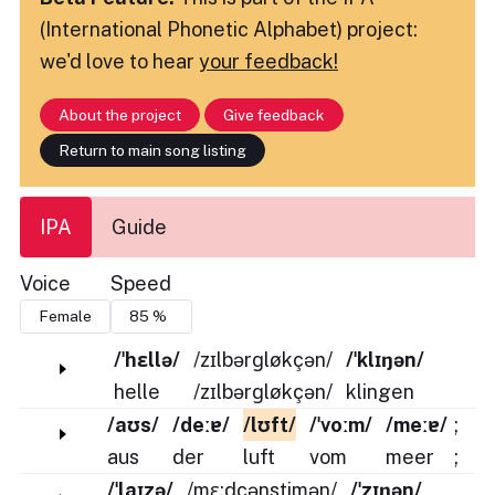
(International Phonetic Alphabet) project:
we'd love to hear
your feedback!
About the project
Give feedback
Return to main song listing
IPA
Guide
Voice
Speed
/ˈhɛllə/
/zɪlbərɡløkçən/
/ˈklɪŋən/
helle
/zɪlbərɡløkçən/
klingen
/aʊs/
/deːɐ/
/lʊft/
/ˈvoːm/
/meːɐ/
;
aus
der
luft
vom
meer
;
/ˈlaɪzə/
/mɛ:dçənstimən/
/ˈzɪŋən/