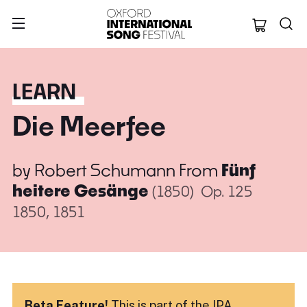
Oxford Internation
LEARN
Die Meerfee
by
Robert Schumann
From
Fünf
heitere Gesänge
(1850)
Op. 125
1850, 1851
Beta Feature!
This is part of the IPA