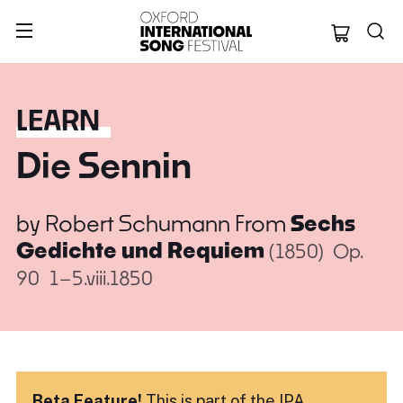
Oxford Internation
LEARN
Die Sennin
by
Robert Schumann
From
Sechs
Gedichte und Requiem
(1850)
Op.
90
1–5.viii.1850
Beta Feature!
This is part of the IPA