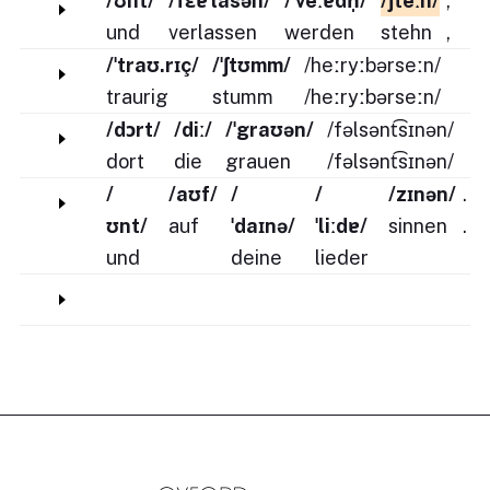
/ʊnt/
/fɛɐˈlasən/
/ˈveːɐdn̩/
/ʃteːn/
,
und
verlassen
werden
stehn
,
/ˈtraʊ.rɪç/
/ˈʃtʊmm/
/heːryːbərseːn/
traurig
stumm
/heːryːbərseːn/
/dɔrt/
/diː/
/ˈgraʊən/
/fəlsənt͡sɪnən/
dort
die
grauen
/fəlsənt͡sɪnən/
/
/aʊf/
/
/
/zɪnən/
.
ʊnt/
auf
ˈdaɪnə/
ˈliːdɐ/
sinnen
.
und
deine
lieder