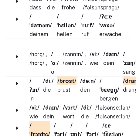
dass
die
frohe
/fəlsənspraçə/
/
/
/
/ʔɛːɐ
.
ˈdaɪnəm/
ˈhɛllən/
ˈruːf/
ˈvaxə/
.
deinem
hellen
ruf
erwache
/horç/
,
/
/zənnɪn/
,
/viː/
/daɪn/
/
/horç/
,
ˈoː/
/zənnɪn/
,
wie
dein
ˈzaŋ/
o
sang
/
/diː/
/brʊst/
/deːn/
/
/dra
ʔɪn/
die
brust
den
ˈbɛɐɡŋ̩/
dran
in
bergen
/viː/
/daɪn/
/vɔrt/
/diː/
/fəlsənseːlən/
wie
dein
wort
die
/fəlsənseːlən/
/
/
/
/
/ɛɐ
!
ˈfrɔɪ̯dɪç/
ˈfɔrt/
ʊnt/
ˈfɔrt/
ˈt͡sɛːlən/
!