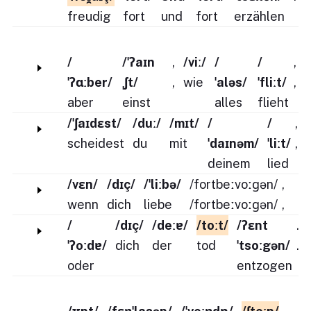
freudig
fort
und
fort
erzählen
/
/ˈʔaɪn
,
/viː/
/
/
,
ˈʔɑːber/
ˌʃt/
,
wie
ˈaləs/
ˈfliːt/
,
aber
einst
alles
flieht
/ˈʃaɪdɛst/
/duː/
/mɪt/
/
/
,
scheidest
du
mit
ˈdaɪnəm/
ˈliːt/
,
deinem
lied
/vɛn/
/dɪç/
/ˈliːbə/
/fortbeːvoːɡən/
,
wenn
dich
liebe
/fortbeːvoːɡən/
,
/
/dɪç/
/deːɐ/
/toːt/
/ʔɛnt
.
ˈʔoːdɐ/
dich
der
tod
ˈtsoːgən/
.
oder
entzogen