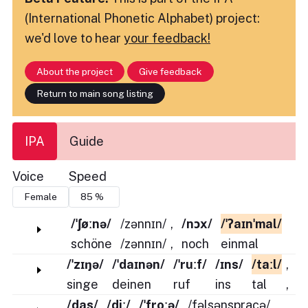
(International Phonetic Alphabet) project:
we'd love to hear
your feedback!
About the project
Give feedback
Return to main song listing
IPA
Guide
Voice
Speed
/ˈʃøːnə/
/zənnɪn/
,
/nɔx/
/ˈʔaɪnˈmal/
schöne
/zənnɪn/
,
noch
einmal
/ˈzɪŋə/
/ˈdaɪnən/
/ˈruːf/
/ɪns/
/taːl/
,
singe
deinen
ruf
ins
tal
,
/das/
/diː/
/ˈfroːə/
/fəlsənspraçə/