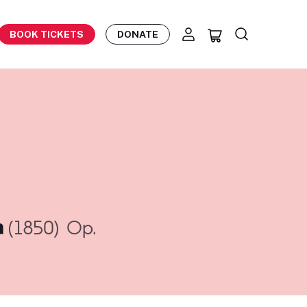
BOOK TICKETS
DONATE
m
(1850)
Op.