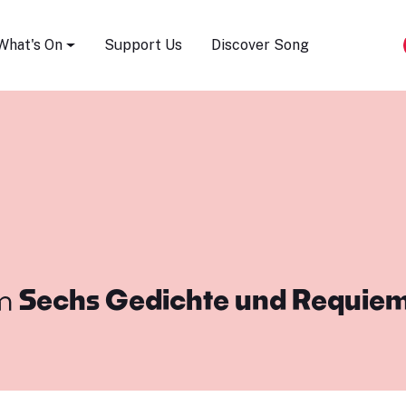
Song Festival
What's On
Support Us
Discover Song
m
Sechs Gedichte und Requie