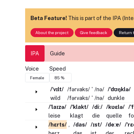
Beta Feature!
This is part of the IPA (In
About the project
Give feedback
Return t
IPA
Guide
Voice
Speed
/ˈvɪlt/
/fərvaks/
'
/nə/
/ˈdʊŋklə/
wild
/fərvaks/
'
/nə/
dunkle
/ˈlaɪzə/
/ˈklakt/
/diː/
/kʋɛlə/
/ˈ
leise
klagt
die
quelle
fo
/hɛrts/
,
/das/
/ɪst/
/deːɐ/
/ˈr
herz
,
das
ist
der
rec