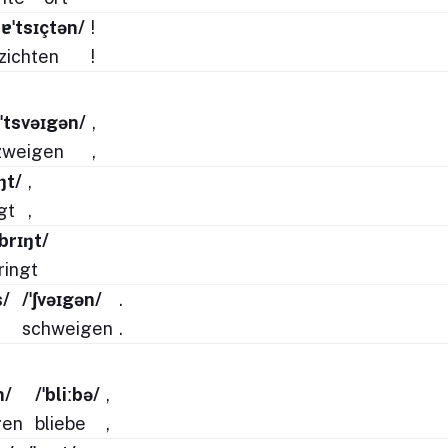
ːɐˈtsɪçtən/
!
zichten
!
/ˈtsvəɪgən/
,
zweigen
,
ŋt/
,
gt
,
ˈbrɪŋt/
ringt
s/
/ˈʃvəɪgən/
.
schweigen
.
n/
/ˈbliːbə/
,
gen
bliebe
,