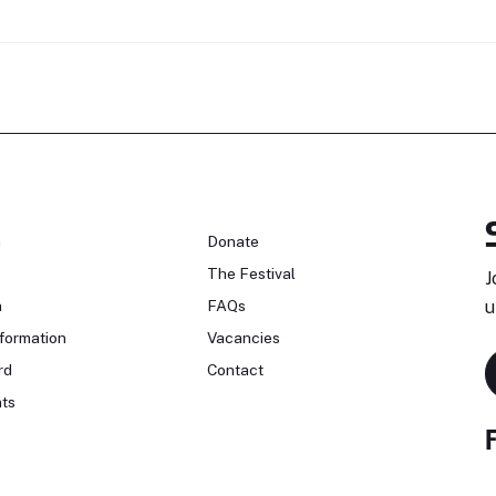
n
Donate
The Festival
J
n
FAQs
u
formation
Vacancies
rd
Contact
ts