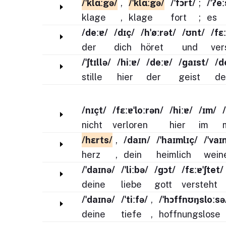
/ˈklɑːgə/
,
/ˈklɑːgə/
/ˈfɔrt/
;
/ˈʔeː
klage
,
klage
fort
;
es
/deːɐ/
/dɪç/
/hˈøːrət/
/ʊnt/
/fɛ
der
dich
höret
und
ver
/ˈʃtɪllə/
/hiːɐ/
/deːɐ/
/ɡaɪst/
/d
stille
hier
der
geist
de
/nɪçt/
/fɛːɐˈloːrən/
/hiːɐ/
/ɪm/
nicht
verloren
hier
im
/hɛrts/
,
/daɪn/
/ˈhaɪmlɪç/
/ˈvaɪ
herz
,
dein
heimlich
wein
/ˈdaɪnə/
/ˈliːbə/
/ɡɔt/
/fɛːɐˈʃtet/
deine
liebe
gott
versteht
/ˈdaɪnə/
/ˈtiːfə/
,
/ˈhɔffnʊŋsloːsə
deine
tiefe
,
hoffnungslose