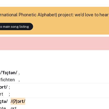
ternational Phonetic Alphabet) project: we'd love to hea
o main song listing
/ˈfɪçtən/
,
fichten
,
fɔrt/
;
rt
;
ɛçtə/
/(ʔ)ɔrt/
hte
ort