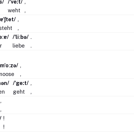
s/
/ˈve:t/
,
weht
,
ːɐˈʃtet/
,
steht
,
eːɐ/
/ˈliːbə/
.
r
liebe
.
/mˈoːzə/
,
moose
,
nən/
/ˈge:t/
,
en
geht
,
,
,
/
!
!