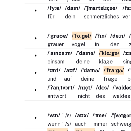
/fyːɐ/
/daɪn/
/ˈʃmɛrtslɪçəs/
/fɛ
für
dein
schmerzliches
ver
/ˈgraʊɐ/
/ˈfoːɡəl/
/ʔɪn/
/deːn/
grauer
vogel
in
den
/ˈaɪnzaːm/
/ˈdaɪnə/
/ˈklɑːgə/
/zɪ
einsam
deine
klage
sin
/ʊnt/
/aʊf/
/ˈdaɪnə/
/ˈfraːɡə/
/
und
auf
deine
frage
b
/ˈʔanˌtvɔrt/
/nɪçt/
/dɛs/
/ˈvaldə
antwort
nicht
des
waldes
/vɛn/
'
/s/
/aʊx/
/ˈɪmɐ/
/ˈʃvəɪgə
wenn
'
/s/
auch
immer
schwei