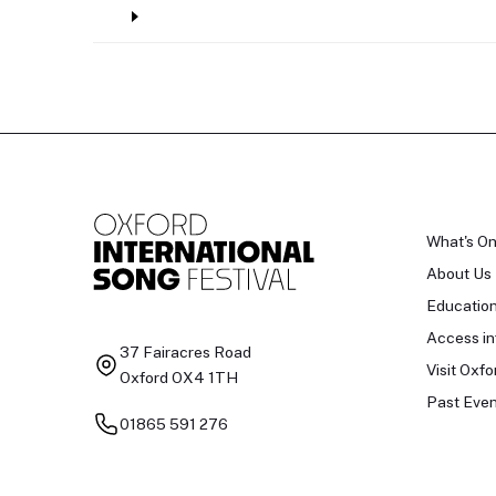
What's O
About Us
Educatio
Access in
37 Fairacres Road
Visit Oxfo
Oxford OX4 1TH
Past Even
01865 591 276