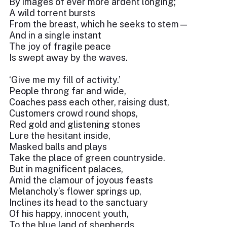
By images of ever more ardent longing;
A wild torrent bursts
From the breast, which he seeks to stem—
And in a single instant
The joy of fragile peace
Is swept away by the waves.
‘Give me my fill of activity.’
People throng far and wide,
Coaches pass each other, raising dust,
Customers crowd round shops,
Red gold and glistening stones
Lure the hesitant inside,
Masked balls and plays
Take the place of green countryside.
But in magnificent palaces,
Amid the clamour of joyous feasts
Melancholy’s flower springs up,
Inclines its head to the sanctuary
Of his happy, innocent youth,
To the blue land of shepherds