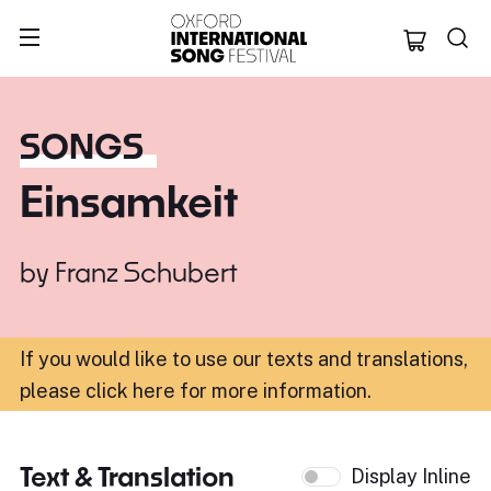
Oxford Internation
SONGS
Einsamkeit
by
Franz Schubert
If you would like to use our texts and translations,
please click here for more information
.
Text & Translation
Display Inline