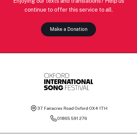
Enjoying our texts and translations? Help us
continue to offer this service to all.
Make a Donation
37 Fairacres Road
Oxford OX4 1TH
01865 591 276