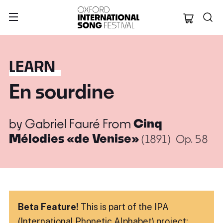
Oxford Internation
LEARN
En sourdine
by
Gabriel Fauré
From
Cinq
Mélodies «de Venise»
(1891)
Op. 58
Beta Feature!
This is part of the IPA
(International Phonetic Alphabet) project: