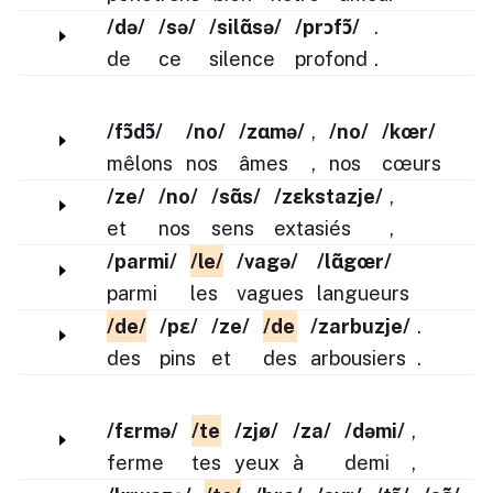
/də/
/sə/
/silɑ̃sə/
/prɔfɔ̃/
.
de
ce
silence
profond
.
/fɔ̃dɔ̃/
/no/
/zɑmə/
,
/no/
/kœr/
mêlons
nos
âmes
,
nos
cœurs
/ze/
/no/
/sɑ̃s/
/zɛkstazje/
,
et
nos
sens
extasiés
,
/parmi/
/le/
/vagə/
/lɑ̃gœr/
parmi
les
vagues
langueurs
/de/
/pɛ/
/ze/
/de
/zarbuzje/
.
des
pins
et
des
arbousiers
.
/fɛrmə/
/te
/zjø/
/za/
/dəmi/
,
ferme
tes
yeux
à
demi
,