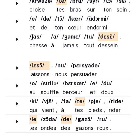
/krwazə/
/te/
/bra/
/syr/
/tɔ̃/
/sɛ̃/
,
croise
tes
bras
sur
ton
sein
,
/e/
/də/
/tɔ̃/
/kœr/
/ɑ̃dɔrmi/
et
de
ton
cœur
endormi
/ʃas/
/a/
/ʒamɛ/
/tu/
/dɛsɛ̃/
.
chasse
à
jamais
tout
dessein
.
/lɛsɔ̃/
-
/nu/
/pɛrsyade/
laissons
-
nous
persuader
/o/
/suflə/
/bɛrsœr/
/e/
/du/
au
souffle
berceur
et
doux
/ki/
/vjɛ̃/
,
/ta/
/te/
/pje/
,
/ride/
qui
vient
,
à
tes
pieds
,
rider
/le
/zɔ̃də/
/de/
/gazɔ̃/
/ru/
.
les
ondes
des
gazons
roux
.