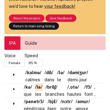
we'd love to hear
your feedback!
About the project
Give feedback
Return to main song listing
IPA
Guide
Voice
Speed
/kalmə/
/dɑ̃/
/lə/
/dəmiʒur/
calmes
dans
le
demi-jour
/kə/
/le/
/brɑ̃ʃ/
/.otə/
/fɔ̃/
,
que
les
branches
hautes
font
,
/penetrɔ̃/
/bjɛ̃/
/nɔtr/
/amur/
pénétrons
bien
notre
amour