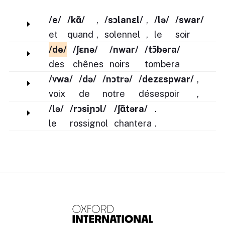
/e/
/kɑ̃/
,
/sɔlanɛl/
,
/lə/
/swar/
et
quand
,
solennel
,
le
soir
/de/
/ʃɛnə/
/nwar/
/tɔ̃bəra/
des
chênes
noirs
tombera
/vwa/
/də/
/nɔtrə/
/dezɛspwar/
,
voix
de
notre
désespoir
,
/lə/
/rɔsiɲɔl/
/ʃɑ̃təra/
.
le
rossignol
chantera
.