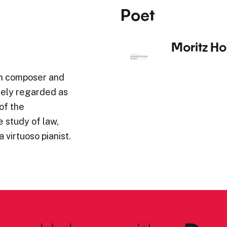
Poet
Moritz Ho
n composer and
idely regarded as
of the
 study of law,
 virtuoso pianist.