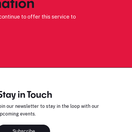
ation
ontinue to offer this service to
Stay in Touch
oin our newsletter to stay in the loop with our
pcoming events.
Subscribe