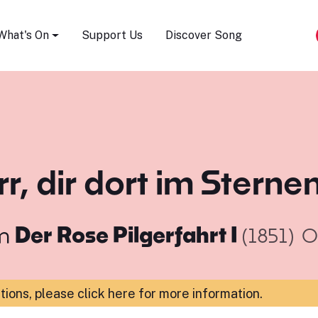
Song Festival
What's On
Support Us
Discover Song
r, dir dort im Sterne
m
Der Rose Pilgerfahrt I
(1851)
O
ations,
please click here for more information
.