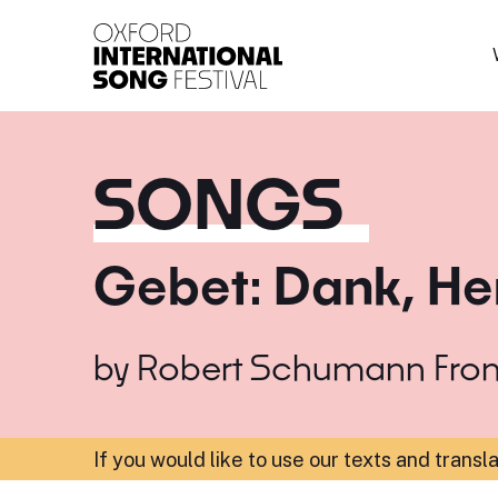
Oxford International 
SONGS
Gebet: Dank, Her
by
Robert Schumann
Fro
If you would like to use our texts and transl