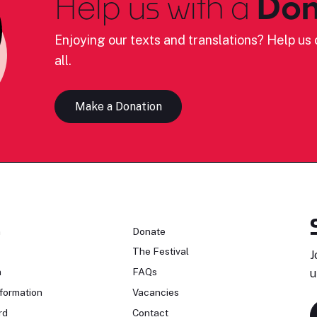
Help us with a
Don
Enjoying our texts and translations? Help us c
all.
Make a Donation
n
Donate
The Festival
J
n
FAQs
u
formation
Vacancies
rd
Contact