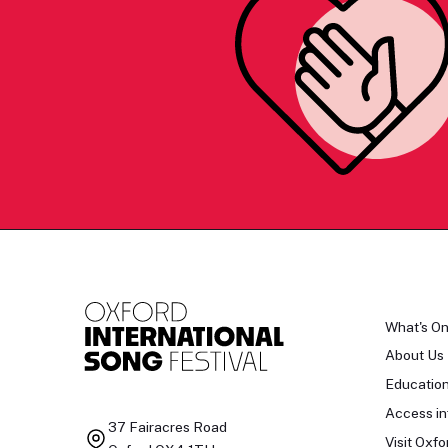
What's O
About Us
Educatio
Access in
37 Fairacres Road
Visit Oxfo