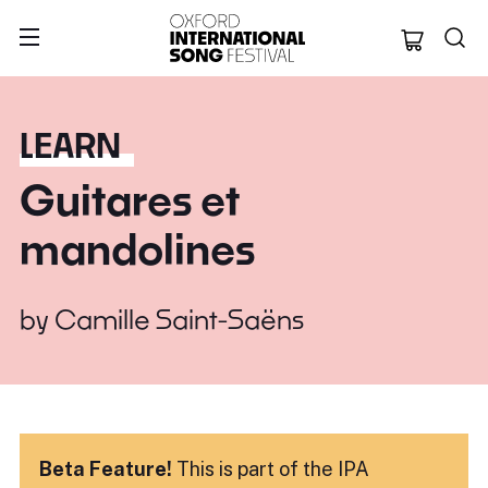
Oxford Internation
LEARN
Guitares et
mandolines
by
Camille Saint-Saëns
Beta Feature!
This is part of the IPA