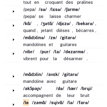
tout
en
croquant
des
pralines
/pepa/
/sə/
/lɛsə/
/ʃarme/
/pepa/
se
laisse
charmer
/kɑ̃/
,
/ʒətɑ̃/
/djɛzə/
,
/bekarə/
,
quand
,
jetant
dièses
,
bécarres
,
/mɑ̃dɔlinə/
/ze/
/gitarə/
mandolines
et
guitares
/vibr/
/pur/
/la/
/dezarme/
.
vibrent
pour
la
désarmer
.
/mɑ̃dɔlin/
/avɛk/
/gitarə/
mandoline
avec
guitare
/akɔ̃paɲ/
/də/
/lœr/
/brɥi/
accompagnent
de
leur
bruit
/le
/zamɑ̃/
/sɥivɑ̃/
/lə/
/farə/