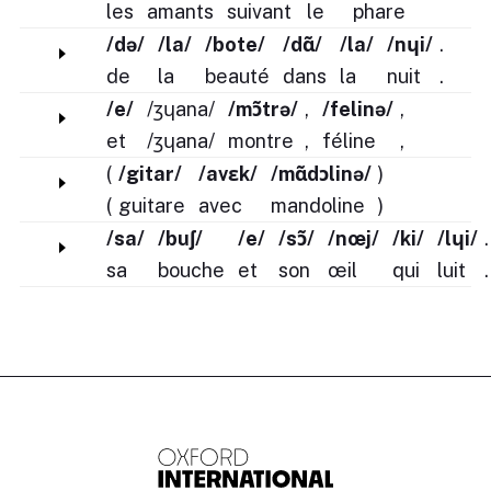
les
amants
suivant
le
phare
/də/
/la/
/bote/
/dɑ̃/
/la/
/nɥi/
.
de
la
beauté
dans
la
nuit
.
/e/
/ʒɥana/
/mɔ̃trə/
,
/felinə/
,
et
/ʒɥana/
montre
,
féline
,
(
/gitar/
/avɛk/
/mɑ̃dɔlinə/
)
(
guitare
avec
mandoline
)
/sa/
/buʃ/
/e/
/sɔ̃/
/nœj/
/ki/
/lɥi/
.
sa
bouche
et
son
œil
qui
luit
.