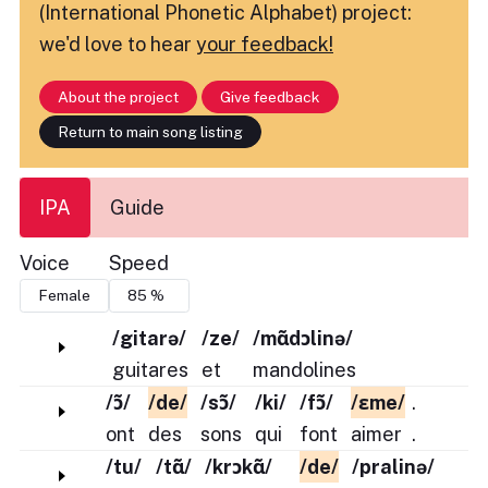
(International Phonetic Alphabet) project:
we'd love to hear
your feedback!
About the project
Give feedback
Return to main song listing
IPA
Guide
Voice
Speed
/gitarə/
/ze/
/mɑ̃dɔlinə/
guitares
et
mandolines
/ɔ̃/
/de/
/sɔ̃/
/ki/
/fɔ̃/
/ɛme/
.
ont
des
sons
qui
font
aimer
.
/tu/
/tɑ̃/
/krɔkɑ̃/
/de/
/pralinə/