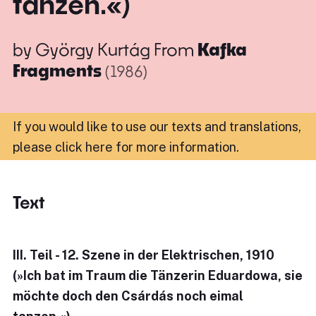
tanzen.«)
by
György Kurtág
From
Kafka
Fragments
(1986)
If you would like to use our texts and translations,
please click here for more information
.
Text
III. Teil - 12. Szene in der Elektrischen, 1910
(»Ich bat im Traum die Tänzerin Eduardowa, sie
möchte doch den Csárdás noch eimal