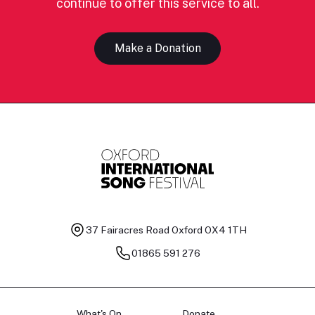
continue to offer this service to all.
Make a Donation
37 Fairacres Road
Oxford OX4 1TH
01865 591 276
What's On
Donate