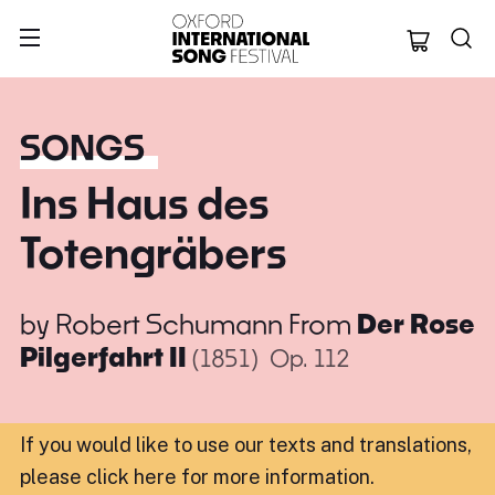
Oxford Internation
SONGS
Ins Haus des
Totengräbers
by
Robert Schumann
From
Der Rose
Pilgerfahrt II
(1851)
Op. 112
If you would like to use our texts and translations,
please click here for more information
.