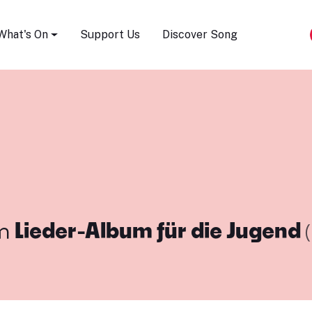
Song Festival
What's On
Support Us
Discover Song
m
Lieder-Album für die Jugend