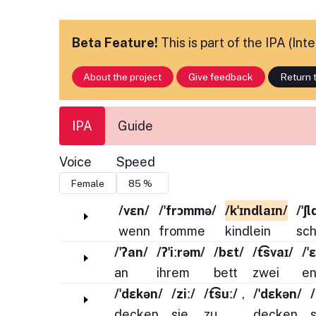
Beta Feature!
This is part of the IPA (In
About the project
Give feedback
Return t
IPA
Guide
Voice
Speed
/vɛn/
/ˈfrɔmmə/
/kˈɪndlaɪn/
/ˈʃ
wenn
fromme
kindlein
sch
/ˈʔan/
/ʔˈiːrəm/
/bɛt/
/t͡svaɪ/
/ˈ
an
ihrem
bett
zwei
en
/ˈdɛkən/
/ziː/
/t͡suː/
,
/ˈdɛkən/
/
decken
sie
zu
,
decken