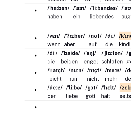
/ˈhaːbən/
/ˈaɪn/
/ˈliːbɛndəs/
/ˈa
haben
ein
liebendes
aug
/vɛn/
/ˈʔɑːber/
/aʊf/
/diː/
/kˈɪn
wenn
aber
auf
die
kind
/diː/
/ˈbaidə/
/ˈɛŋl̩/
/ˈʃlɑːfən/
/
die
beiden
engel
schlafen
g
/ˈraɪçt/
/nuːn/
/nɪçt/
/meːɐ/
/d
reicht
nun
nicht
mehr
de
/deːɐ/
/ˈliːbə/
/ɡɔt/
/ˈhɛlt/
/zɛl
der
liebe
gott
hält
selb