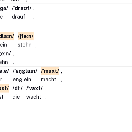
ʊɡə/
/ˈdraʊf/
.
e
drauf
.
dlaɪn/
/ʃteːn/
,
lein
stehn
,
geːn/
,
ehn
,
eːɐ/
/ˈɛŋglaɪn/
/ˈmaxt/
,
r
englein
macht
,
pst/
/diː/
/ˈvaxt/
.
st
die
wacht
.