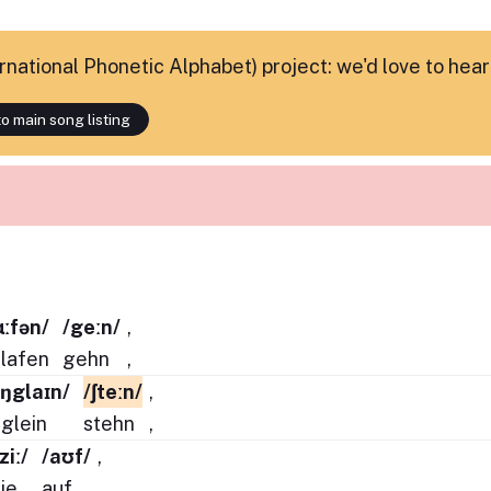
ternational Phonetic Alphabet) project: we'd love to hea
o main song listing
lɑːfən/
/geːn/
,
lafen
gehn
,
ɛŋglaɪn/
/ʃteːn/
,
glein
stehn
,
ziː/
/aʊf/
,
sie
auf
,