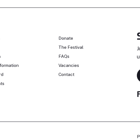
n
Donate
The Festival
J
n
FAQs
u
formation
Vacancies
rd
Contact
ts
P