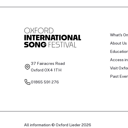
What's O
About Us
Educatio
Access in
37 Fairacres Road
Visit Oxfo
Oxford OX4 1TH
Past Even
01865 591 276
All information © Oxford Lieder 2026