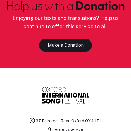
Help us with a
Donation
Enjoying our texts and translations? Help us
continue to offer this service to all.
Make a Donation
37 Fairacres Road
Oxford OX4 1TH
01865 591 276