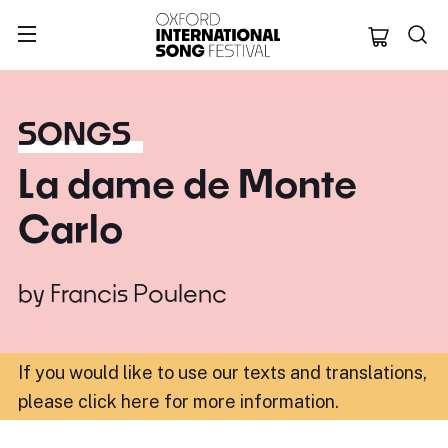
Oxford Internation
SONGS
La dame de Monte
Carlo
by
Francis Poulenc
If you would like to use our texts and translations,
please click here for more information
.