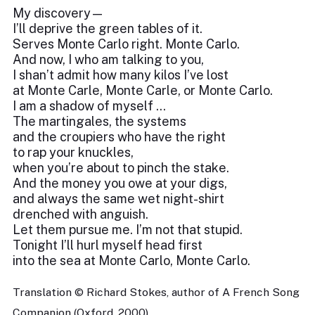
My discovery—
I’ll deprive the green tables of it.
Serves Monte Carlo right. Monte Carlo.
And now, I who am talking to you,
I shan’t admit how many kilos I’ve lost
at Monte Carle, Monte Carle, or Monte Carlo.
I am a shadow of myself …
The martingales, the systems
and the croupiers who have the right
to rap your knuckles,
when you’re about to pinch the stake.
And the money you owe at your digs,
and always the same wet night-shirt
drenched with anguish.
Let them pursue me. I’m not that stupid.
Tonight I’ll hurl myself head first
into the sea at Monte Carlo, Monte Carlo.
Translation © Richard Stokes, author of A French Song
Companion (Oxford, 2000)