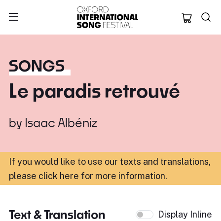
Oxford Internation
SONGS
Le paradis retrouvé
by
Isaac Albéniz
If you would like to use our texts and translations,
please click here for more information
.
Text & Translation
Display Inline