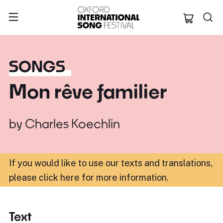
Oxford Internation
SONGS
Mon rêve familier
by
Charles Koechlin
If you would like to use our texts and translations,
please click here for more information
.
Text