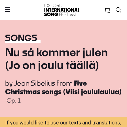
Oxford Internation
SONGS
Nu så kommer julen
(Jo on joulu täällä)
by
Jean Sibelius
From
Five
Christmas songs (Viisi joululaulua)
Op. 1
If you would like to use our texts and translations,