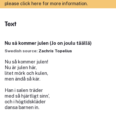
please click here for more information
.
Text
Nu så kommer julen (Jo on joulu täällä)
Swedish source:
Zachris Topelius
Nu så kommer julen!
Nu är julen här,
litet mörk och kulen,
men ändå så kär.
Han i salen träder
med så hjärtligt sinn’,
och i högtidskläder
dansa barnen in.