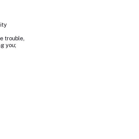
ity
e trouble,
ng you;