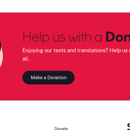
Help us with a
Don
Enjoying our texts and translations? Help us c
all.
Make a Donation
n
Donate