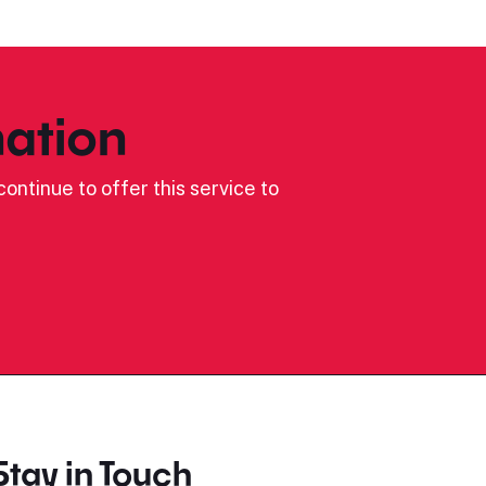
ation
ontinue to offer this service to
Stay in Touch