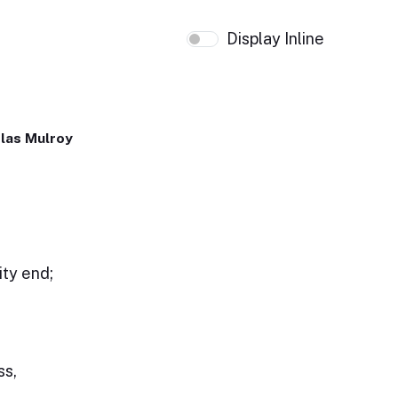
Display Inline
las Mulroy
ity end;
ss,