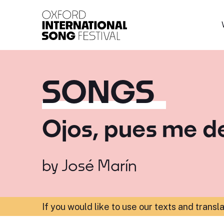
Oxford International 
SONGS
Ojos, pues me d
by
José Marín
If you would like to use our texts and transl