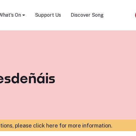
Song Festival
What's On
Support Us
Discover Song
esdeñáis
ations,
please click here for more information
.