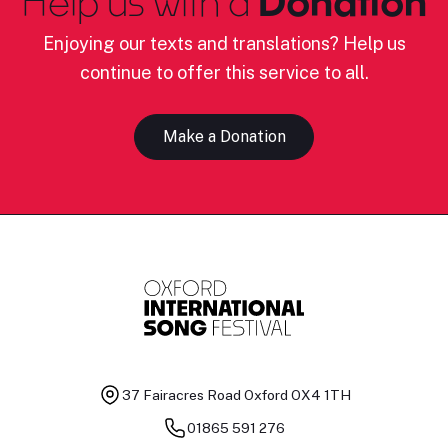
Help us with a
Donation
Enjoying our texts and translations? Help us
continue to offer this service to all.
Make a Donation
37 Fairacres Road
Oxford OX4 1TH
01865 591 276