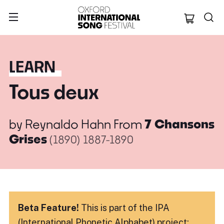
Oxford Internation
LEARN
Tous deux
by
Reynaldo Hahn
From
7 Chansons
Grises
(1890)
1887-1890
Beta Feature!
This is part of the IPA
(International Phonetic Alphabet) project: