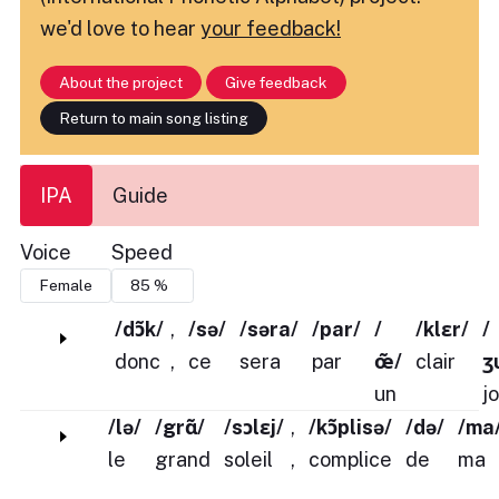
we'd love to hear
your feedback!
About the project
Give feedback
Return to main song listing
IPA
Guide
Voice
Speed
/dɔ̃k/
,
/sə/
/səra/
/par/
/
/klɛr/
/
donc
,
ce
sera
par
œ̃/
clair
ʒ
un
j
/lə/
/grɑ̃/
/sɔlɛj/
,
/kɔ̃plisə/
/də/
/ma
le
grand
soleil
,
complice
de
ma