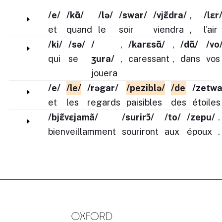
/e/
/kɑ̃/
/lə/
/swar/
/vjɛ̃dra/
,
/lɛr
et
quand
le
soir
viendra
,
l'air
/ki/
/sə/
/
,
/karɛsɑ̃/
,
/dɑ̃/
/vo
qui
se
ʒura/
,
caressant
,
dans
vos
jouera
/e/
/le/
/rəgar/
/peziblə/
/de
/zetwa
et
les
regards
paisibles
des
étoiles
/bjɛ̃vɛjamã/
/surirɔ̃/
/to/
/zepu/
.
bienveillamment
souriront
aux
époux
.