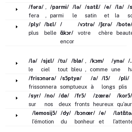
/fəra/
,
/parmi/
/lə/
/satɛ̃/
/e/
/la/
/
fera
,
parmi
le
satin
et
la
s
/ply/
/bɛl/
/
/vɔtrə/
/ʃɛrə/
/bote
plus
belle
ɑ̃kɔr/
votre
chère
beaut
encor
/lə/
/sjɛl/
/tu/
/blø/
,
/kɔm/
/ynə/
/
le
ciel
tout
bleu
,
comme
une
h
/frisɔnəra/
/sɔ̃ptyø/
/a/
/lɔ̃/
/pli/
frissonnera
somptueux
à
longs
plis
/syr/
/no/
/dø/
/frɔ̃/
/zœrø/
/korɔ̃
sur
nos
deux
fronts
heureux
qu'au
/lemosijɔ̃/
/dy/
/bɔnœr/
/e/
/latɑ̃tə
l'émotion
du
bonheur
et
l'attent