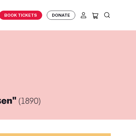
BOOK TICKETS
DONATE
isen"
(1890)