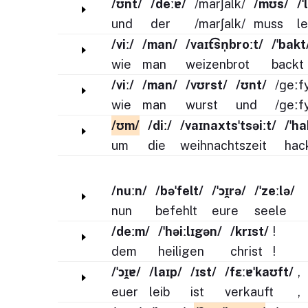
/ʊnt/
/deːɐ/
/marʃalk/
/mʊs/
/
und
der
/marʃalk/
muss
l
/viː/
/man/
/vaɪt͡sn̩broːt/
/ˈbakt
wie
man
weizenbrot
backt
/viː/
/man/
/vʊrst/
/ʊnt/
/ɡeːfy
wie
man
wurst
und
/ɡeːfy
/ʊm/
/diː/
/vaɪnaxtsˈtsəiːt/
/ˈha
um
die
weihnachtszeit
hac
/nuːn/
/bəˈfelt/
/ˈɔɪ̯rə/
/ˈzeːlə/
nun
befehlt
eure
seele
/deːm/
/ˈhəiːlɪgən/
/krɪst/
!
dem
heiligen
christ
!
/ˈɔɪ̯ɐ/
/laɪp/
/ɪst/
/fɛːɐˈkaʊft/
,
euer
leib
ist
verkauft
,