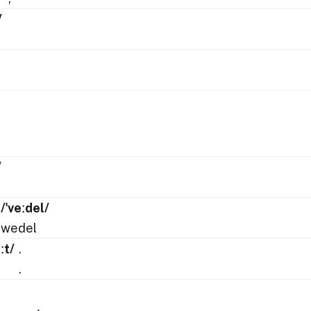
/
/
/ˈveːdel/
wedel
ːt/
.
t
.