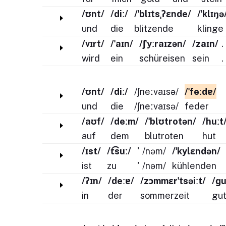
/ʊnt/
/diː/
/ˈblɪtsˌʔɛnde/
/ˈklɪŋə
und
die
blitzende
klinge
/vɪrt/
/ˈaɪn/
/ʃˈyːraɪzən/
/zaɪn/
.
wird
ein
schüreisen
sein
.
/ʊnt/
/diː/
/ʃneːvaɪsə/
/ˈfeːdɐ/
und
die
/ʃneːvaɪsə/
feder
/aʊf/
/deːm/
/ˈblʊtrotən/
/huːt
auf
dem
blutroten
hut
/ɪst/
/t͡suː/
'
/nəm/
/ˈkylɛndən/
ist
zu
'
/nəm/
kühlenden
/ʔɪn/
/deːɐ/
/zɔmmɛrˈtsəiːt/
/ɡu
in
der
sommerzeit
gu