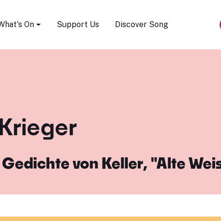
Song Festival
What's On
Support Us
Discover Song
 Krieger
Gedichte von Keller, "Alte We