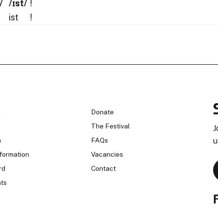
/
/ɪst/
!
ist
!
n
Donate
The Festival
J
n
FAQs
u
formation
Vacancies
rd
Contact
ts