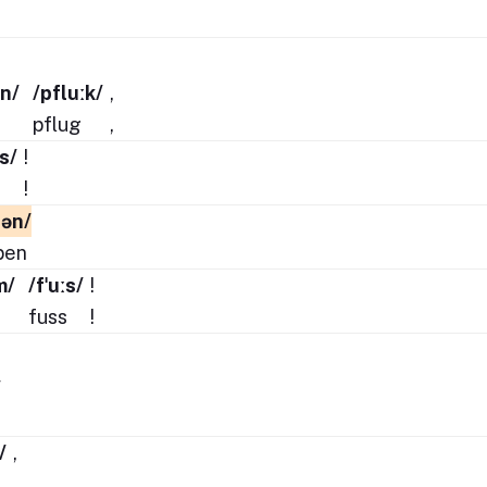
ːn/
/pfluːk/
,
pflug
,
ːs/
!
s
!
pən/
pen
m/
/fˈuːs/
!
fuss
!
/
/
,
,