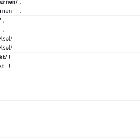
ˈlɛrnən/
,
ernen
,
/
,
,
lsəl/
lsəl/
kt/
!
kt
!