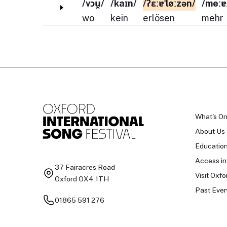
/vɔu̯/
/kaɪn/
/ʔɛːɐˈløːzən/
/meːɐ
wo
kein
erlösen
mehr
What's O
About Us
Educatio
Access in
37 Fairacres Road
Visit Oxfo
Oxford OX4 1TH
Past Even
01865 591 276