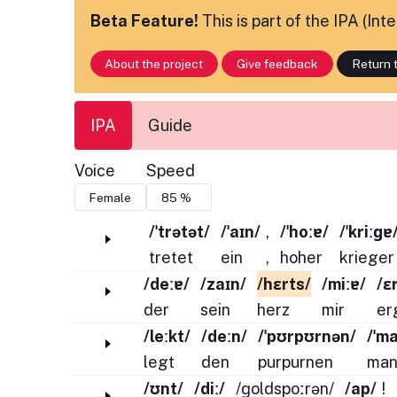
Beta Feature!
This is part of the IPA (In
About the project
Give feedback
Return t
IPA
Guide
Voice
Speed
/ˈtrətət/
/ˈaɪn/
,
/ˈhoːɐ/
/ˈkriːɡɐ
tretet
ein
,
hoher
krieger
/deːɐ/
/zaɪn/
/hɛrts/
/miːɐ/
/ɛ
der
sein
herz
mir
er
/leːkt/
/deːn/
/ˈpʊrpʊrnən/
/ˈm
legt
den
purpurnen
man
/ʊnt/
/diː/
/ɡoldspoːrən/
/ap/
!