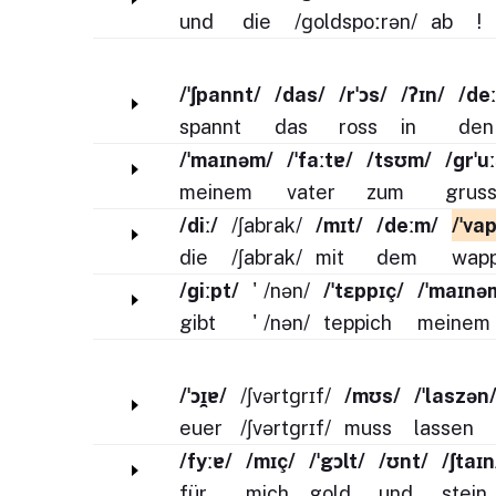
und
die
/ɡoldspoːrən/
ab
!
/ˈʃpannt/
/das/
/rˈɔs/
/ʔɪn/
/de
spannt
das
ross
in
den
/ˈmaɪnəm/
/ˈfaːtɐ/
/tsʊm/
/ɡrˈu
meinem
vater
zum
grus
/diː/
/ʃabrak/
/mɪt/
/deːm/
/ˈva
die
/ʃabrak/
mit
dem
wap
/ɡiːpt/
'
/nən/
/ˈtɛppɪç/
/ˈmaɪnə
gibt
'
/nən/
teppich
meinem
/ˈɔɪ̯ɐ/
/ʃvərtɡrɪf/
/mʊs/
/ˈlaszən
euer
/ʃvərtɡrɪf/
muss
lassen
/fyːɐ/
/mɪç/
/ˈgɔlt/
/ʊnt/
/ʃtaɪn
für
mich
gold
und
stein