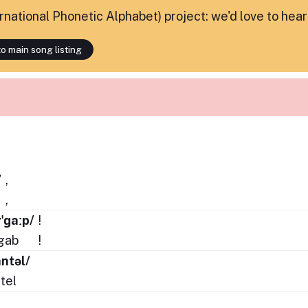
ternational Phonetic Alphabet) project: we'd love to hea
o main song listing
/
,
,
rˈɡaːp/
!
gab
!
antəl/
tel