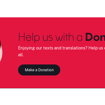
Help us with a
Don
Enjoying our texts and translations? Help us c
all.
Make a Donation