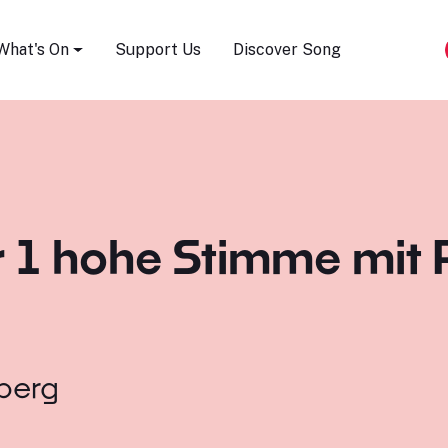
Song Festival
What's On
Support Us
Discover Song
 1 hohe Stimme mit P
berg