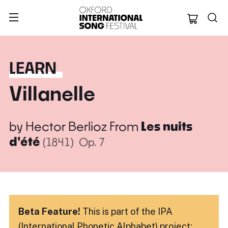
Oxford Internation
LEARN
Villanelle
by
Hector Berlioz
From
Les nuits
d'été
(1841)
Op. 7
Beta Feature!
This is part of the IPA
(International Phonetic Alphabet) project: