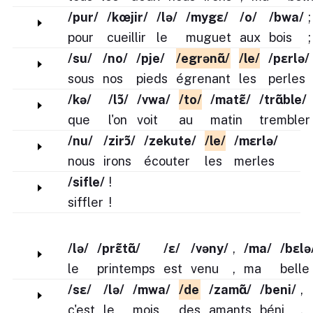
/pur/
/kœjir/
/lə/
/mygɛ/
/o/
/bwa/
;
pour
cueillir
le
muguet
aux
bois
;
/su/
/no/
/pje/
/egrənɑ̃/
/le/
/pɛrlə/
sous
nos
pieds
égrenant
les
perles
/kə/
/lɔ̃/
/vwa/
/to/
/matɛ̃/
/trɑ̃ble/
que
l'on
voit
au
matin
trembler
/nu/
/zirɔ̃/
/zekute/
/le/
/mɛrlə/
nous
irons
écouter
les
merles
/sifle/
!
siffler
!
/lə/
/prɛ̃tɑ̃/
/ɛ/
/vəny/
,
/ma/
/bɛlə
le
printemps
est
venu
,
ma
belle
/sε/
/lə/
/mwa/
/de
/zamɑ̃/
/beni/
,
c'est
le
mois
des
amants
béni
,