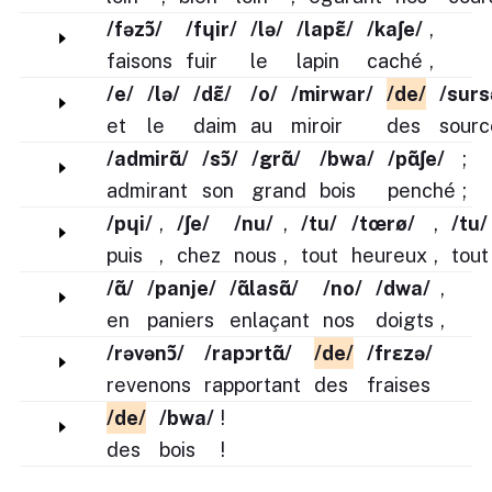
/fəzɔ̃/
/fɥir/
/lə/
/lapɛ̃/
/kaʃe/
,
faisons
fuir
le
lapin
caché
,
/e/
/lə/
/dɛ̃/
/o/
/mirwar/
/de/
/surs
et
le
daim
au
miroir
des
sourc
/admirɑ̃/
/sɔ̃/
/grɑ̃/
/bwa/
/pɑ̃ʃe/
;
admirant
son
grand
bois
penché
;
/pɥi/
,
/ʃe/
/nu/
,
/tu/
/tœrø/
,
/tu/
puis
,
chez
nous
,
tout
heureux
,
tout
/ɑ̃/
/panje/
/ɑ̃lasɑ̃/
/no/
/dwa/
,
en
paniers
enlaçant
nos
doigts
,
/rəvənɔ̃/
/rapɔrtɑ̃/
/de/
/frɛzə/
revenons
rapportant
des
fraises
/de/
/bwa/
!
des
bois
!