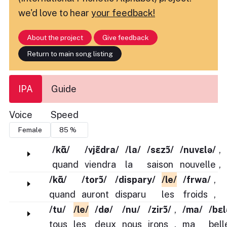
we'd love to hear
your feedback!
About the project
Give feedback
Return to main song listing
IPA
Guide
Voice
Speed
/kɑ̃/
/vjɛ̃dra/
/la/
/sɛzɔ̃/
/nuvɛlə/
,
quand
viendra
la
saison
nouvelle
,
/kɑ̃/
/torɔ̃/
/dispary/
/le/
/frwa/
,
quand
auront
disparu
les
froids
,
/tu/
/le/
/dø/
/nu/
/zirɔ̃/
,
/ma/
/bɛl
tous
les
deux
nous
irons
,
ma
bell