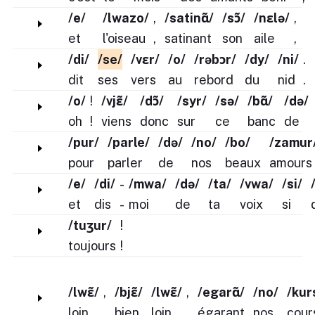
/e/
/lwazo/
,
/satinɑ̃/
/sɔ̃/
/nɛlə/
,
et
l'oiseau
,
satinant
son
aile
,
/di/
/se/
/vɛr/
/o/
/rəbɔr/
/dy/
/ni/
.
dit
ses
vers
au
rebord
du
nid
.
/o/
!
/vjɛ̃/
/dɔ̃/
/syr/
/sə/
/bɑ̃/
/də/
oh
!
viens
donc
sur
ce
banc
de
/pur/
/parle/
/də/
/no/
/bo/
/zamur
pour
parler
de
nos
beaux
amours
/e/
/di/
-
/mwa/
/də/
/ta/
/vwa/
/si/
et
dis
-
moi
de
ta
voix
si
/tuʒur/
!
toujours
!
/lwɛ̃/
,
/bjɛ̃/
/lwɛ̃/
,
/egarɑ̃/
/no/
/kur
loin
,
bien
loin
,
égarant
nos
cour