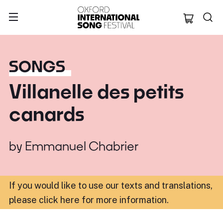
Oxford Internation
SONGS
Villanelle des petits
canards
by
Emmanuel Chabrier
If you would like to use our texts and translations,
please click here for more information
.