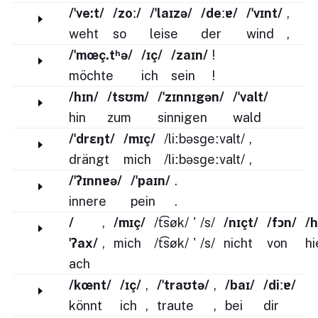
/ˈve:t/
/zoː/
/ˈlaɪzə/
/deːɐ/
/ˈvɪnt/
,
weht
so
leise
der
wind
,
/ˈmœç.tʰə/
/ɪç/
/zaɪn/
!
möchte
ich
sein
!
/hɪn/
/tsʊm/
/ˈzɪnnɪgən/
/ˈvalt/
hin
zum
sinnigen
wald
/ˈdrɛŋt/
/mɪç/
/liːbəsɡeːvalt/
,
drängt
mich
/liːbəsɡeːvalt/
,
/ˈʔɪnnɐə/
/ˈpaɪn/
.
innere
pein
.
/
,
/mɪç/
/t͡søk/
'
/s/
/nɪçt/
/fɔn/
/h
ˈʔax/
,
mich
/t͡søk/
'
/s/
nicht
von
hi
ach
/kœnt/
/ɪç/
,
/ˈtraʊtə/
,
/baɪ/
/diːɐ/
könnt
ich
,
traute
,
bei
dir