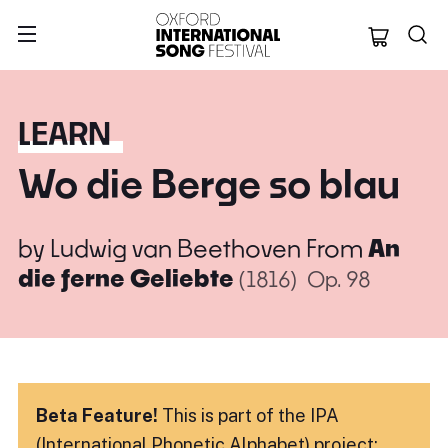
Oxford Internation
LEARN
Wo die Berge so blau
by
Ludwig van Beethoven
From
An
die ferne Geliebte
(1816)
Op. 98
Beta Feature!
This is part of the IPA
(International Phonetic Alphabet) project: