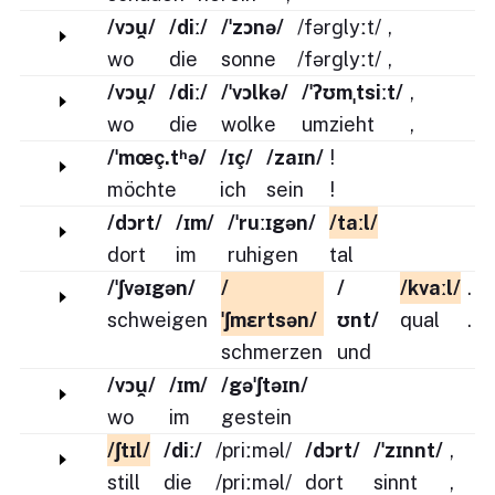
/vɔu̯/
/diː/
/ˈzɔnə/
/fərɡlyːt/
,
wo
die
sonne
/fərɡlyːt/
,
/vɔu̯/
/diː/
/ˈvɔlkə/
/ˈʔʊmˌtsiːt/
,
wo
die
wolke
umzieht
,
/ˈmœç.tʰə/
/ɪç/
/zaɪn/
!
möchte
ich
sein
!
/dɔrt/
/ɪm/
/ˈruːɪgən/
/taːl/
dort
im
ruhigen
tal
/ˈʃvəɪgən/
/
/
/kvaːl/
.
schweigen
ˈʃmɛrtsən/
ʊnt/
qual
.
schmerzen
und
/vɔu̯/
/ɪm/
/gəˈʃtəɪn/
wo
im
gestein
/ʃtɪl/
/diː/
/priːməl/
/dɔrt/
/ˈzɪnnt/
,
still
die
/priːməl/
dort
sinnt
,