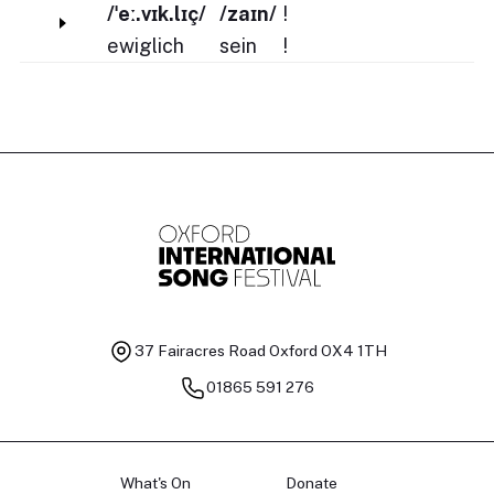
/ˈeː.vɪk.lɪç/
/zaɪn/
!
ewiglich
sein
!
37 Fairacres Road
Oxford OX4 1TH
01865 591 276
What's On
Donate