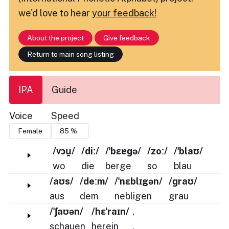
we'd love to hear
your feedback!
About the project
Give feedback
Return to main song listing
IPA
Guide
Voice
Speed
/vɔu̯/
/diː/
/ˈbɛɐɡə/
/zoː/
/ˈblaʊ/
wo
die
berge
so
blau
/aʊs/
/deːm/
/ˈnɛblɪgən/
/ɡraʊ/
aus
dem
nebligen
grau
/ˈʃaʊən/
/hɛˈraɪn/
,
schauen
herein
,