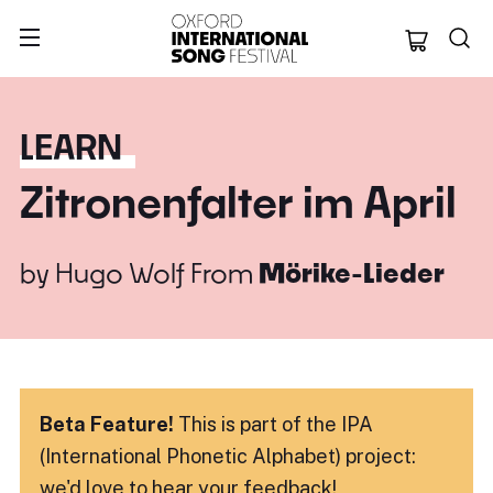
Oxford Internation
LEARN
Zitronenfalter im April
by
Hugo Wolf
From
Mörike-Lieder
Beta Feature!
This is part of the IPA
(International Phonetic Alphabet) project:
we'd love to hear
your feedback!