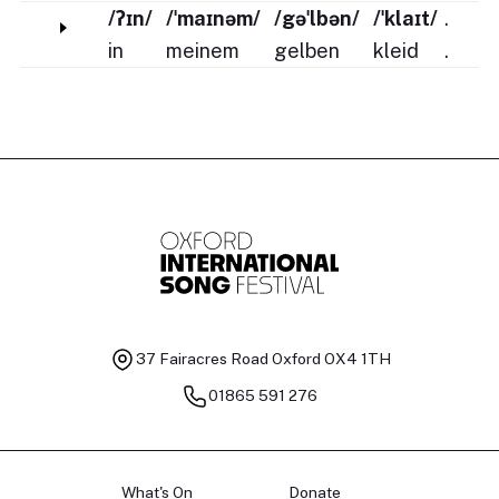
/ʔɪn/
/ˈmaɪnəm/
/gəˈlbən/
/ˈklaɪt/
.
in
meinem
gelben
kleid
.
37 Fairacres Road
Oxford OX4 1TH
01865 591 276
What's On
Donate