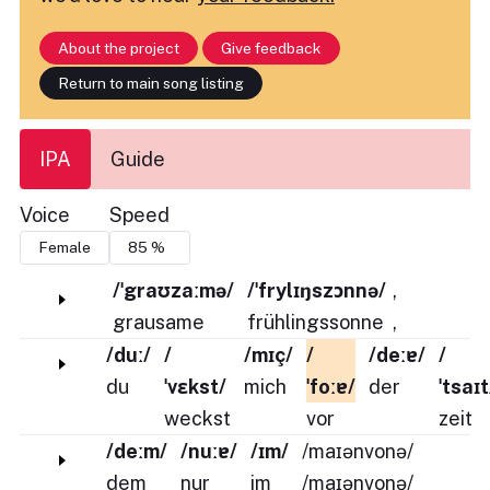
About the project
Give feedback
Return to main song listing
IPA
Guide
Voice
Speed
/ˈgraʊzaːmə/
/ˈfrylɪŋszɔnnə/
,
grausame
frühlingssonne
,
/duː/
/
/mɪç/
/
/deːɐ/
/
du
ˈvɛkst/
mich
ˈfoːɐ/
der
ˈtsaɪt
weckst
vor
zeit
/deːm/
/nuːɐ/
/ɪm/
/maɪənvonə/
dem
nur
im
/maɪənvonə/