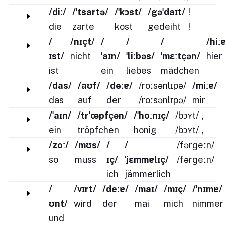
/diː/
/ˈtsartə/
/ˈkɔst/
/gəˈdaɪt/
!
die
zarte
kost
gedeiht
!
/
/nɪçt/
/
/
/
/hiː
ɪst/
nicht
ˈaɪn/
ˈliːbəs/
ˈmɛːtçən/
hier
ist
ein
liebes
mädchen
/das/
/aʊf/
/deːɐ/
/roːsənlɪpə/
/miːɐ/
das
auf
der
/roːsənlɪpə/
mir
/ˈaɪn/
/trˈœpfçən/
/ˈhoːnɪç/
/bɔʏt/
,
ein
tröpfchen
honig
/bɔʏt/
,
/zoː/
/mʊs/
/
/
/fərɡeːn/
so
muss
ɪç/
ˈjɛmmɐlɪç/
/fərɡeːn/
ich
jämmerlich
/
/vɪrt/
/deːɐ/
/maɪ/
/mɪç/
/ˈnɪmɐ/
ʊnt/
wird
der
mai
mich
nimmer
und