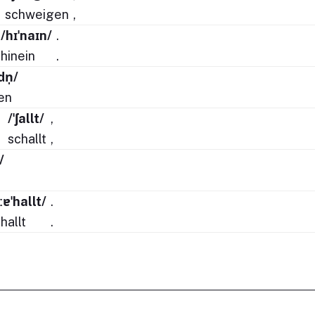
schweigen
,
/hɪˈnaɪn/
.
hinein
.
dn̩/
en
/ˈʃallt/
,
schallt
,
/
ːɐˈhallt/
.
hallt
.