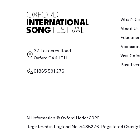
What's O
About Us
Educatio
Access in
37 Fairacres Road
Visit Oxfo
Oxford OX4 1TH
Past Even
01865 591 276
All information © Oxford Lieder 2026
Registered in England No. 5485276. Registered Charity 