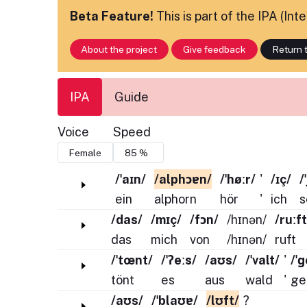
Beta Feature!
This is part of the IPA (In
About the project
Give feedback
Return t
IPA
Guide
Voice
Speed
/ˈaɪn/
/alphɔɐn/
/ˈhøːr/
'
/ɪç/
/
ein
alphorn
hör
'
ich
s
/das/
/mɪç/
/fɔn/
/hɪnən/
/ruːft
das
mich
von
/hɪnən/
ruft
/ˈtœnt/
/ˈʔeːs/
/aʊs/
/ˈvalt/
'
/ˈ
tönt
es
aus
wald
'
ge
/aʊs/
/ˈblaʊɐ/
/lʊft/
?