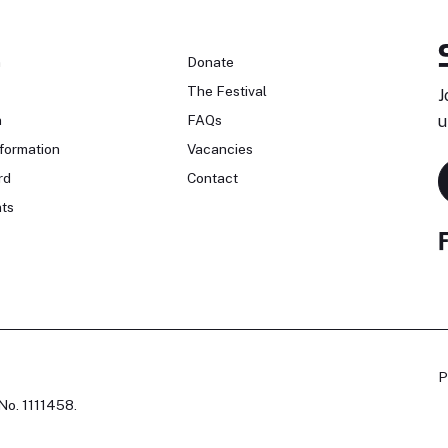
n
Donate
The Festival
J
n
FAQs
u
formation
Vacancies
rd
Contact
ts
P
No. 1111458.