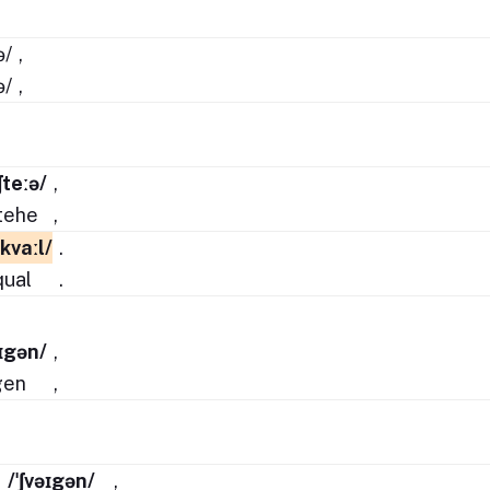
ə/
,
ə/
,
ˈʃteːə/
,
tehe
,
/kvaːl/
.
qual
.
əɪgən/
,
gen
,
,
,
/ˈʃvəɪgən/
,