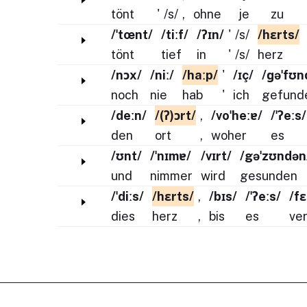
tönt
'
/s/
,
ohne
je
zu
/ˈtœnt/
/tiːf/
/ʔɪn/
'
/s/
/hɛrts/
tönt
tief
in
'
/s/
herz
/nɔx/
/niː/
/haːp/
'
/ɪç/
/ɡəˈfʊn
noch
nie
hab
'
ich
gefund
/deːn/
/(ʔ)ɔrt/
,
/voˈheːɐ/
/ˈʔeːs/
den
ort
,
woher
es
/ʊnt/
/ˈnɪmɐ/
/vɪrt/
/gəˈzʊndən
und
nimmer
wird
gesunden
/ˈdiːs/
/hɛrts/
,
/bɪs/
/ˈʔeːs/
/fɛ
dies
herz
,
bis
es
ver