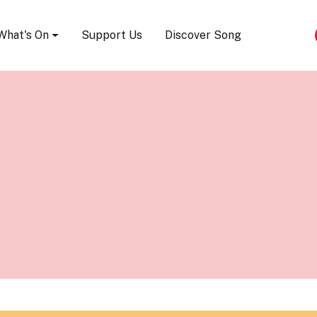
Song Festival
What's On
Support Us
Discover Song