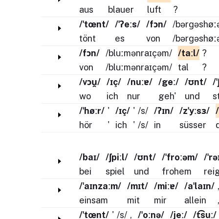
aus
blauer
luft
?
/ˈtœnt/
/ˈʔeːs/
/fɔn/
/bərɡəshøː
tönt
es
von
/bərɡəshøː
/fɔn/
/bluːmənraɪçəm/
/taːl/
?
von
/bluːmənraɪçəm/
tal
?
/vɔu̯/
/ɪç/
/nuːɐ/
/geː/
/ʊnt/
/
wo
ich
nur
geh'
und
s
/ˈhøːr/
'
/ɪç/
'
/s/
/ʔɪn/
/zˈyːsɜ/
hör
'
ich
'
/s/
in
süsser
/baɪ/
/ʃpiːl/
/ʊnt/
/ˈfroːəm/
/ˈr
bei
spiel
und
frohem
rei
/ˈaɪnzaːm/
/mɪt/
/miːɐ/
/aˈlaɪn/
einsam
mit
mir
allein
/ˈtœnt/
'
/s/
,
/ˈoːnə/
/jeː/
/t͡suː/