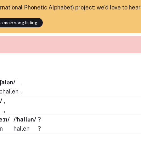
ternational Phonetic Alphabet) project: we'd love to hea
o main song listing
ˈʃalən/
,
challen
,
/
,
,
ɡeːn/
/ˈhallən/
?
n
hallen
?