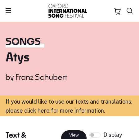
Oxford Internation
SONGS
Atys
by
Franz Schubert
If you would like to use our texts and translations,
please click here for more information
.
Text &
Display
View