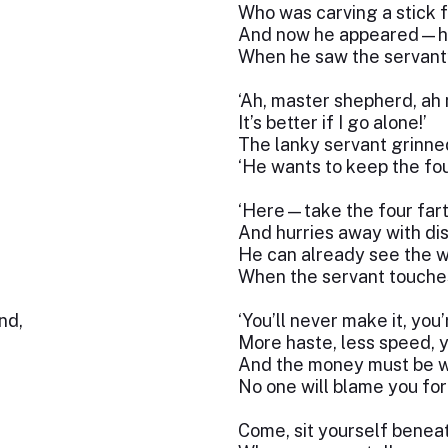
Who was carving a stick f
And now he appeared—h
When he saw the servant’
‘Ah, master shepherd, ah n
It’s better if I go alone!’
The lanky servant grinned
‘He wants to keep the fou
‘Here—take the four far
And hurries away with di
He can already see the wi
When the servant touches
nd,
‘You’ll never make it, you’
More haste, less speed, yo
And the money must be w
No one will blame you for 
Come, sit yourself beneat