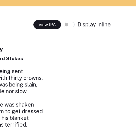
Display Inline
View IPA
y
rd Stokes
eing sent
ith thirty crowns,
as being slain,
e nor slow.
 he was shaken
im to get dressed
his blanket
 terrified.