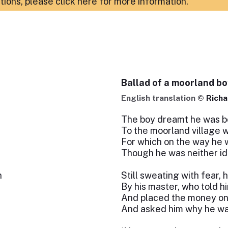
ations,
please click here for more information
.
Ballad of a moorland bo
English translation ©
Richa
The boy dreamt he was b
To the moorland village w
For which on the way he w
Though he was neither idl
n
Still sweating with fear,
By his master, who told h
And placed the money on 
And asked him why he was