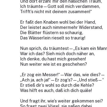
Und dort erzähl’ mir den häßlichen Traum,
Ich träumte—Gott soll mich verdammen,
Trifft’s nicht mit deinem zusammen!“
Er faßt den Knaben wohl bei der Hand,
Der leistet auch nimmermehr Widerstand,
Die Blätter flüstern so schaurig,
Das Wässerlein rieselt so traurig!
Nun sprich, du träumtest—„Es kam ein Ma
War ich das? Sieh mich doch näher an,
Ich denke, du hast mich gesehen!
Nun weiter wie ist es geschehen?
„Er zog ein Messer!“—War das, wie dies?—
„Ach ja, ach ja!“—Er zog’s?—„Und stieß—“
Er stieß dir’s wohl so durch die Kehle?
Was hilft es auch, daß ich dich quäle!
Und fragt ihr, wie’s weiter gekommen sei?
So fragt zwei Vögel, sie saßen dabei,