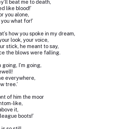
y’ll beat me to death,
d like blood!’
or you alone,
 you what for!’
at’s how you spoke in my dream,
our look, your voice,
r stick, he meant to say,
ce the blows were falling.
 going, I’m going,
ewell!
me everywhere,
w tree.’
ont of him the moor
ntom-like,
bove it,
-league boots!’
is so still,