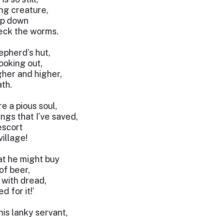
ving creature,
op down
peck the worms.
epherd’s hut,
ooking out,
gher and higher,
th.
e a pious soul,
ngs that I’ve saved,
escort
illage!
hat he might buy
of beer,
 with dread,
d for it!’
s lanky servant,