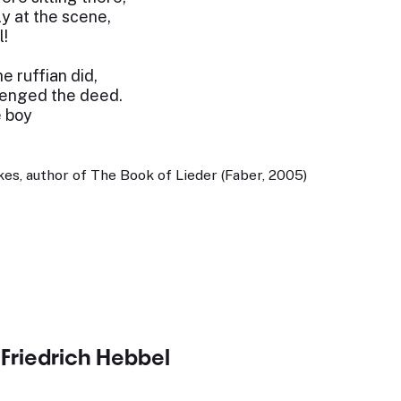
y at the scene,
l!
e ruffian did,
enged the deed.
e boy
es, author of The Book of Lieder (Faber, 2005)
 Friedrich Hebbel