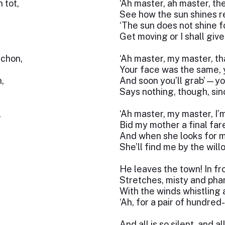
 tot,
‘Ah master, ah master, the
See how the sun shines re
‘The sun does not shine f
Get moving or I shall give
schon,
‘Ah master, my master, th
Your face was the same, y
,
And soon you’ll grab’—you
Says nothing, though, sin
,
‘Ah master, my master, I’m
Bid my mother a final far
And when she looks for 
She’ll find me by the willo
He leaves the town! In fr
Stretches, misty and pha
With the winds whistling a
‘Ah, for a pair of hundred
And all is so silent, and all 