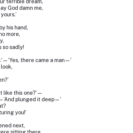
ur terrible dream,
may God damn me,
 yours.’
by his hand,
no more,
y,
 so sadly!
y.’—‘Yes, there came a man—’
 look,
en?’
t like this one?’—
’—‘And plunged it deep—’
at?
turing you!’
ened next,
re sitting there,