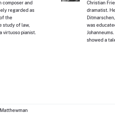
n composer and
Christian Fr
idely regarded as
dramatist. H
of the
Ditmarschen, 
 study of law,
was educated
 virtuoso pianist.
Johanneums. 
showed a tal
y Matthewman