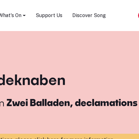
Song Festival
What's On
Support Us
Discover Song
ideknaben
m
Zwei Balladen, declamation