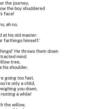
or the journey,
ow the boy shuddered
s face!
o, ah no,
 at his old master:
r farthings himself.’
things!’ He throws them down
stracted mind.
llow tree,
 his shoulder.
re going too fast,
u’re only a child,
eighing you down,
resting a while!
h the willow,