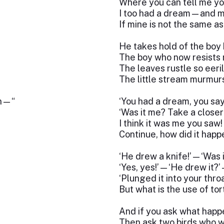
Where you can tell me yo
I too had a dream—and 
If mine is not the same as
He takes hold of the boy 
The boy who now resists 
The leaves rustle so eeril
The little stream murmurs
nn—“
‘You had a dream, you sa
‘Was it me? Take a closer
I think it was me you saw!
Continue, how did it happ
‘He drew a knife!’—‘Was i
‘Yes, yes!’—‘He drew it?
‘Plunged it into your thro
But what is the use of tor
And if you ask what happ
Then ask two birds who we