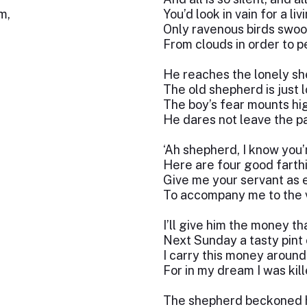
m,
You’d look in vain for a li
Only ravenous birds swo
From clouds in order to 
He reaches the lonely sh
The old shepherd is just l
The boy’s fear mounts hi
He dares not leave the pa
‘Ah shepherd, I know you’r
Here are four good farthi
Give me your servant as 
To accompany me to the v
I’ll give him the money t
Next Sunday a tasty pint 
I carry this money around
For in my dream I was kille
The shepherd beckoned hi