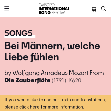
Oxford Internation
SONGS
Bei Männern, welche
Liebe fühlen
by
Wolfgang Amadeus Mozart
From
Die Zauberflöte
(1791)
K620
If you would like to use our texts and translations,
please click here for more information
.