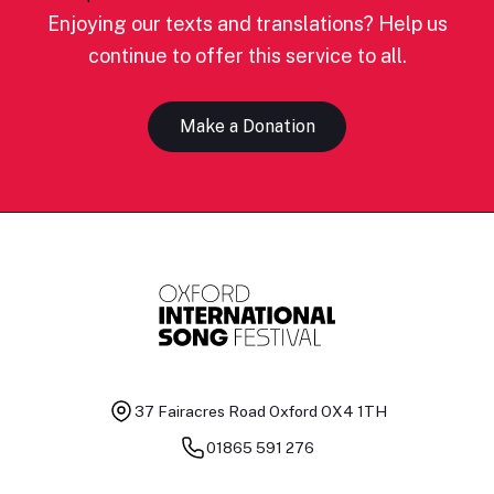
Enjoying our texts and translations? Help us
continue to offer this service to all.
Make a Donation
37 Fairacres Road
Oxford OX4 1TH
01865 591 276