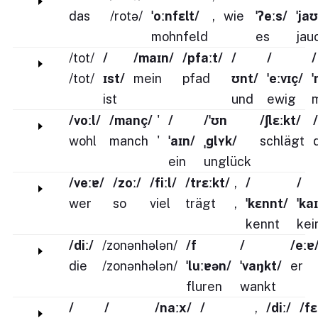
das
/rotə/
ˈoːnfɛlt/
,
wie
ˈʔeːs/
ˈja
mohnfeld
es
jau
/tot/
/
/maɪn/
/pfaːt/
/
/
/
/tot/
ɪst/
mein
pfad
ʊnt/
ˈeːvɪç/
ˈ
ist
und
ewig
/voːl/
/manç/
'
/
/ˈʊn
/ʃlɛːkt/
wohl
manch
'
ˈaɪn/
ˌɡlʏk/
schlägt
ein
unglück
/veːɐ/
/zoː/
/fiːl/
/trɛːkt/
,
/
/
wer
so
viel
trägt
,
ˈkɛnnt/
ˈka
kennt
kei
/diː/
/zonənhələn/
/f
/
/eːɐ
die
/zonənhələn/
ˈluːɐən/
ˈvaŋkt/
er
fluren
wankt
/
/
/naːx/
/
,
/diː/
/fɛ