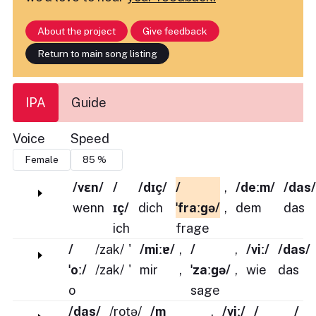
About the project
Give feedback
Return to main song listing
IPA
Guide
Voice
Speed
/vɛn/
/
/dɪç/
/
,
/deːm/
/das/
wenn
ɪç/
dich
ˈfraːɡə/
,
dem
das
ich
frage
/
/zak/
'
/miːɐ/
,
/
,
/viː/
/das/
ˈoː/
/zak/
'
mir
,
ˈzaːɡə/
,
wie
das
o
sage
/das/
/rotə/
/m
,
/viː/
/
/