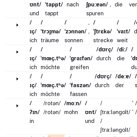
ʊnt/
ˈtappt/
nach
ʃpuːɐən/
,
die
ve
und
tappt
spuren
/
/
/
,
/
/
/
ɪç/
ˈtrɔɪ̯mə/
ˈzɔnnən/
,
ˈʃtrɛkə/
ˈvaɪt/
d
ich
träume
sonnen
strecke
weit
/
/
/
/dʊrç/
/diː/
/
ɪç/
ˈmœç.tʰə/
ˈɡraɪfən/
durch
die
ˈd
ich
möchte
greifen
du
/
/
/
/dʊrç/
/deːɐ/
ɪç/
ˈmœç.tʰə/
ˈfaszən/
durch
der
ich
möchte
fassen
/
/rotən/
/moːn/
/
/
'
ʔɪn/
/rotən/
mohn
ʊnt/
ʃtraːlənɡolt/
'
in
und
/
ʃtraːlənɡolt/