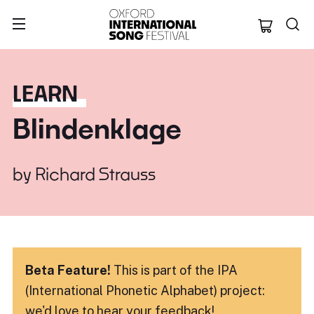
Oxford Internation
LEARN
Blindenklage
by
Richard Strauss
Beta Feature!
This is part of the IPA
(International Phonetic Alphabet) project:
we'd love to hear
your feedback!