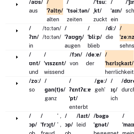
/aʊs/
/
/
/ˈtsuː
/
/ˈʃ
aus
ˈʔaltn̩/
ˈtsəiːtən/
ˌkt/
ˈaɪn/
sc
alten
zeiten
zuckt
ein
/
/toːtən/
/
/
/diː/
/
ʔɪn/
/toːtən/
ˈʔaʊɡŋ̩/
ˈbliːp/
die
ˈzeːn
in
augen
blieb
sehns
/
/
/fɔn/
/deːɐ/
/
ʊnt/
ˈvɪszɛnt/
von
der
ˈhɛrlɪçkaɪt/
und
wissend
herrlichkeit
/zoː/
/
/
/geː/
/
/dʊr
so
ɡan(t)s/
ʔɛntʔɛːɐ
geh'
ɪç/
durc
ganz
ˈpt/
ich
enterbt
/
/
'
,
/
/laɪt/
/bəgə
/
ɔp/
ˈfrɔɪ̯t/
'
,
ɔp/
leid
ˈgnət/
ˈmaɪ
ob
freud
ob
begegnet
mei