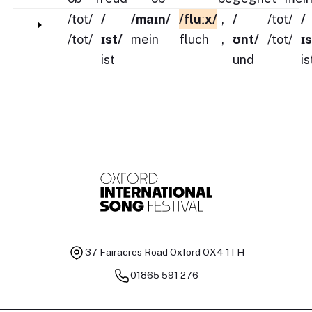
/tot/
/
/maɪn/
/fluːx/
,
/
/tot/
/
/tot/
ɪst/
mein
fluch
,
ʊnt/
/tot/
ɪs
ist
und
is
37 Fairacres Road
Oxford OX4 1TH
01865 591 276