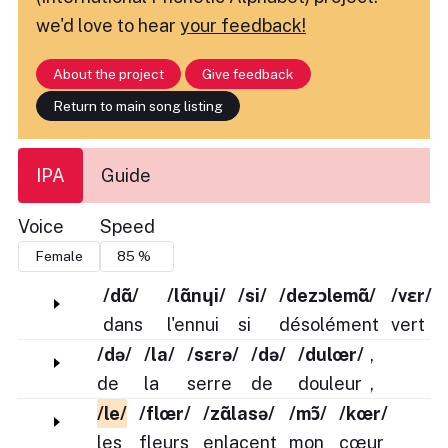
we'd love to hear
your feedback!
About the project
Give feedback
Return to main song listing
IPA
Guide
Voice
Speed
/dɑ̃/
/lɑ̃nɥi/
/si/
/dezɔlemɑ̃/
/vɛr/
dans
l'ennui
si
désolément
vert
/də/
/la/
/sɛrə/
/də/
/dulœr/
,
de
la
serre
de
douleur
,
/le/
/flœr/
/zɑ̃lasə/
/mɔ̃/
/kœr/
les
fleurs
enlacent
mon
cœur