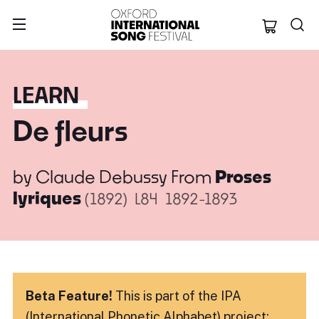
Oxford Internation
LEARN
De fleurs
by
Claude Debussy
From
Proses
lyriques
(1892)
L84
1892-1893
Beta Feature!
This is part of the IPA
(International Phonetic Alphabet) project: