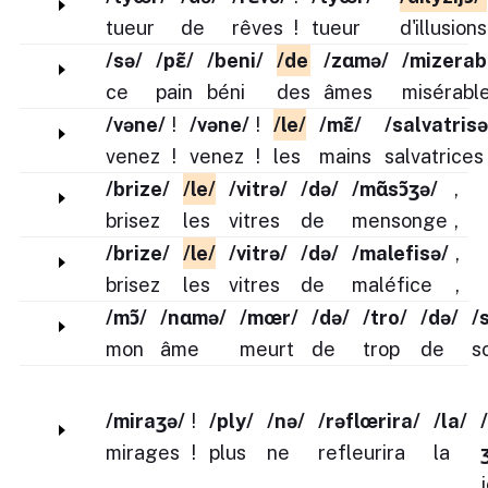
tueur
de
rêves
!
tueur
d'illusions
/sə/
/pɛ̃/
/beni/
/de
/zɑmə/
/mizerab
ce
pain
béni
des
âmes
misérabl
/vəne/
!
/vəne/
!
/le/
/mɛ̃/
/salvatrisə
venez
!
venez
!
les
mains
salvatrices
/brize/
/le/
/vitrə/
/də/
/mɑ̃sɔ̃ʒə/
,
brisez
les
vitres
de
mensonge
,
/brize/
/le/
/vitrə/
/də/
/malefisə/
,
brisez
les
vitres
de
maléfice
,
/mɔ̃/
/nɑmə/
/mœr/
/də/
/tro/
/də/
/
mon
âme
meurt
de
trop
de
so
/miraʒə/
!
/ply/
/nə/
/rəflœrira/
/la/
/
mirages
!
plus
ne
refleurira
la