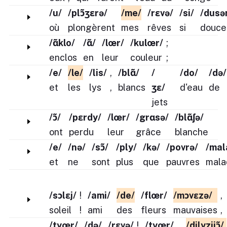
/u/
/plɔ̃ʒɛrə/
/me/
/rɛvə/
/si/
/dusə
où
plongèrent
mes
rêves
si
douce
/ɑ̃klo/
/ɑ̃/
/lœr/
/kulœr/
;
enclos
en
leur
couleur
;
/e/
/le/
/lis/
,
/blɑ̃/
/
/do/
/də/
et
les
lys
,
blancs
ʒɛ/
d'eau
de
jets
/ɔ̃/
/pɛrdy/
/lœr/
/grɑsə/
/blɑ̃ʃə/
ont
perdu
leur
grâce
blanche
/e/
/nə/
/sɔ̃/
/ply/
/kə/
/povrə/
/mal
et
ne
sont
plus
que
pauvres
mala
/sɔlɛj/
!
/ami/
/de/
/flœr/
/mɔvɛzə/
,
soleil
!
ami
des
fleurs
mauvaises
,
/tyœr/
/də/
/rɛvə/
!
/tyœr/
/dilyzijɔ̃/