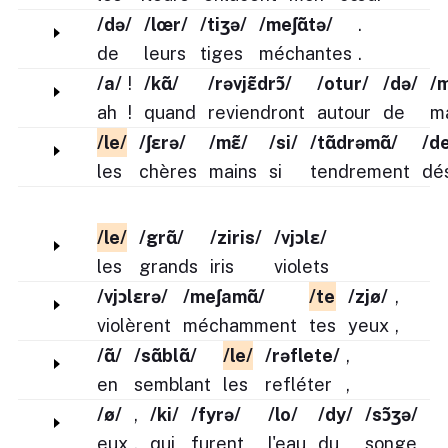
/də/
/lœr/
/tiʒə/
/meʃɑ̃tə/
.
de
leurs
tiges
méchantes
.
/a/
!
/kɑ̃/
/rəvjɛ̃drɔ̃/
/otur/
/də/
/
ah
!
quand
reviendront
autour
de
m
/le/
/ʃɛrə/
/mɛ̃/
/si/
/tɑ̃drəmɑ̃/
/d
les
chères
mains
si
tendrement
dé
/le/
/grɑ̃/
/ziris/
/vjɔlɛ/
les
grands
iris
violets
/vjɔlɛrə/
/meʃamɑ̃/
/te
/zjø/
,
violèrent
méchamment
tes
yeux
,
/ɑ̃/
/sɑ̃blɑ̃/
/le/
/rəflete/
,
en
semblant
les
refléter
,
/ø/
,
/ki/
/fyrə/
/lo/
/dy/
/sɔ̃ʒə/
eux
,
qui
furent
l'eau
du
songe