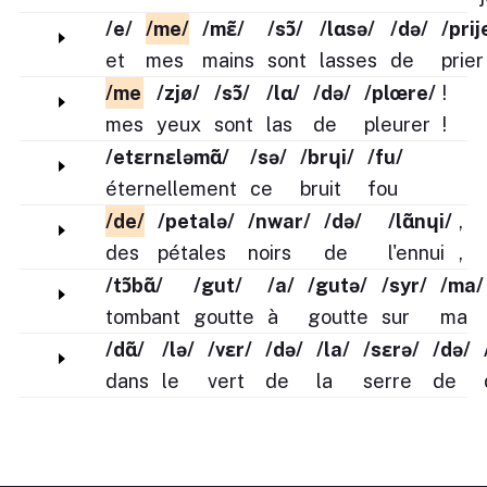
/e/
/me/
/mɛ̃/
/sɔ̃/
/lɑsə/
/də/
/prij
et
mes
mains
sont
lasses
de
prier
/me
/zjø/
/sɔ̃/
/lɑ/
/də/
/plœre/
!
mes
yeux
sont
las
de
pleurer
!
/etɛrnɛləmɑ̃/
/sə/
/brɥi/
/fu/
éternellement
ce
bruit
fou
/de/
/petalə/
/nwar/
/də/
/lɑ̃nɥi/
,
des
pétales
noirs
de
l'ennui
,
/tɔ̃bɑ̃/
/gut/
/a/
/gutə/
/syr/
/ma/
tombant
goutte
à
goutte
sur
ma
/dɑ̃/
/lə/
/vɛr/
/də/
/la/
/sɛrə/
/də/
dans
le
vert
de
la
serre
de