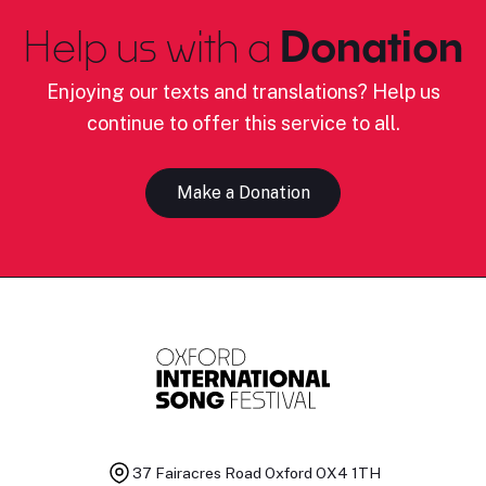
Help us with a
Donation
Enjoying our texts and translations? Help us
continue to offer this service to all.
Make a Donation
37 Fairacres Road
Oxford OX4 1TH