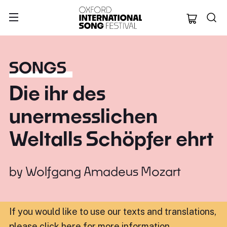
Oxford Internation
SONGS
Die ihr des
unermesslichen
Weltalls Schöpfer ehrt
by
Wolfgang Amadeus Mozart
If you would like to use our texts and translations,
please click here for more information
.