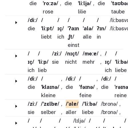
die
ˈroːzə/
,
die
ˈliːli̯ə/
,
die
ˈtaʊbə
rose
lilie
taube
/diː/
/
/
/
/
/
/liːbəsv
die
ˈliːpt/
ɪç/
ˈʔaɪn
ˈalə/
ʔɪn/
/liːbəsv
liebt
ich
ˌʃt/
alle
in
einst
/
/
/ziː/
/nɪçt/
/meːɐ/
,
/
/
ɪç/
ˈliːp/
sie
nicht
mehr
,
ɪç/
ˈliːbə
ich
lieb
ich
liebe
/diː/
/
,
/diː/
/
,
/diː/
/
die
ˈklaɪnə/
,
die
ˈfəɪnə/
,
die
ˈrəɪn
kleine
feine
reine
/ziː/
/ˈzɛlbɐ/
,
/ˈalɐ/
/ˈliːbə/
/bronə/
,
sie
selber
,
aller
liebe
/bronə/
,
/
/
/
/lɪljə/
/
/
/