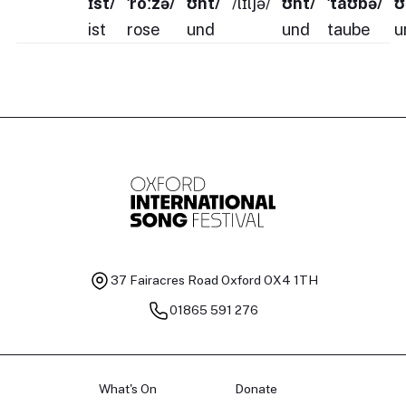
ɪst/
ˈroːzə/
ʊnt/
/lɪljə/
ʊnt/
ˈtaʊbə/
ʊ
ist
rose
und
und
taube
u
37 Fairacres Road
Oxford OX4 1TH
01865 591 276
What's On
Donate