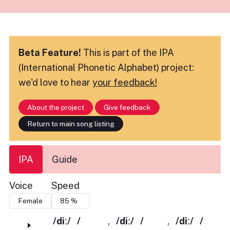
Beta Feature!
This is part of the IPA
(International Phonetic Alphabet) project:
we'd love to hear
your feedback!
About the project
Give feedback
Return to main song listing
IPA
Guide
Voice
Speed
/diː/
/
,
/diː/
/
,
/diː/
/