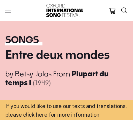
Oxford Internation
SONGS
Entre deux mondes
by
Betsy Jolas
From
Plupart du
temps I
(1949)
If you would like to use our texts and translations,
please click here for more information
.