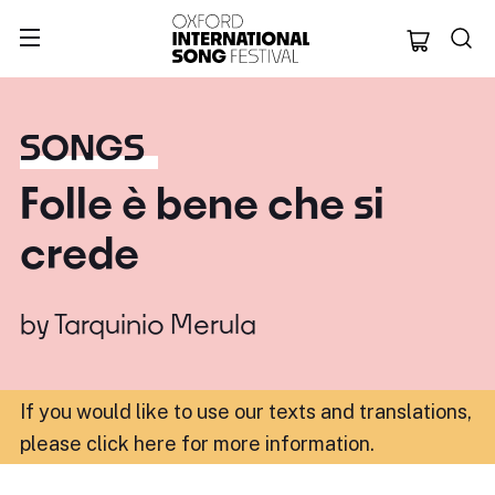
Oxford Internation
SONGS
Folle è bene che si
crede
by
Tarquinio Merula
If you would like to use our texts and translations,
please click here for more information
.