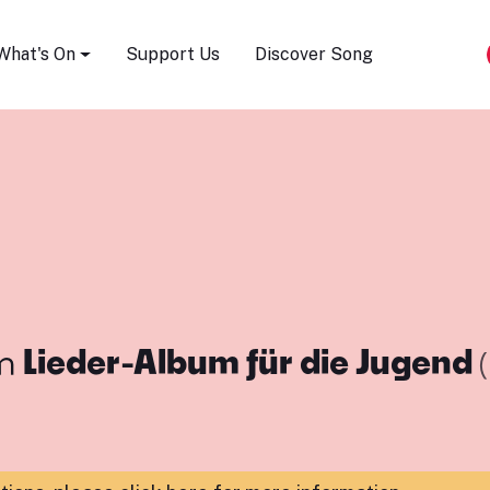
Song Festival
What's On
Support Us
Discover Song
m
Lieder-Album für die Jugend