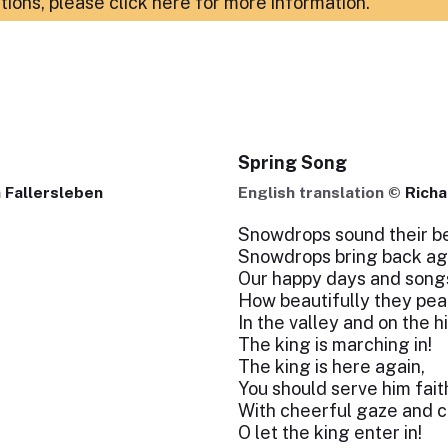
ations,
please click here for more information
.
Spring Song
 Fallersleben
English translation ©
Richa
Snowdrops sound their be
Snowdrops bring back ag
Our happy days and song
How beautifully they pea
In the valley and on the hil
The king is marching in!
The king is here again,
You should serve him fait
With cheerful gaze and 
O let the king enter in!