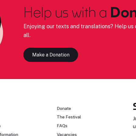
Help us with a
Don
Enjoying our texts and translations? Help us c
all.
Make a Donation
n
Donate
The Festival
J
n
FAQs
u
formation
Vacancies