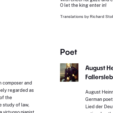
O let the king enter in!
Translations by Richard Stok
Poet
August H
Fallersle
n composer and
idely regarded as
August Heinr
of the
German poet.
 study of law,
Lied der Deut
 virtuoso pianist.