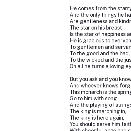
He comes from the starry
And the only things he ha
Are gentleness and kind
The star on his breast
Is the star of happiness a
He is gracious to everyon
To gentlemen and servan
To the good and the bad,
To the wicked and the j
On all he turns a loving e
But you ask and you know
And whoever knows forg
This monarch is the sprin
Go to him with song
And the playing of string
The king is marching in,
The king is here again,
You should serve him fait
With cheerful gaze and 