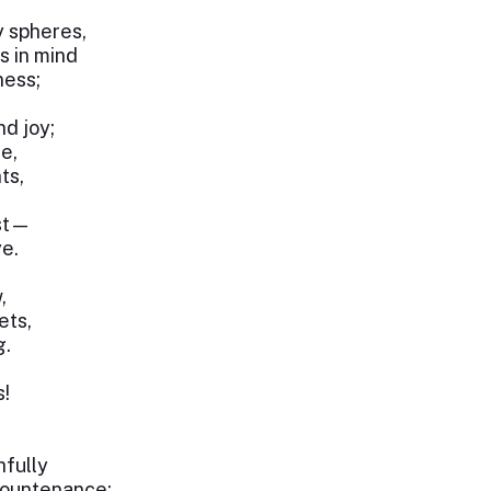
 spheres,
s in mind
ness;
nd joy;
e,
ts,
ust—
ye.
,
ets,
g.
s!
hfully
countenance: