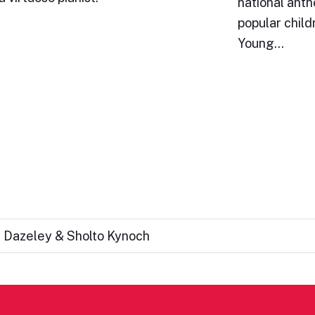
national ant
popular child
Young…
m Dazeley & Sholto Kynoch