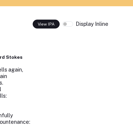
Display Inline
View IPA
rd Stokes
lls again,
ain
s.
l
ls:
hfully
countenance: