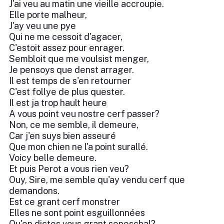
J'ai veu au matin une vieille accroupie.
Elle porte malheur,
J'ay veu une pye
Qui ne me cessoit d'agacer,
C'estoit assez pour enrager.
Sembloit que me voulsist menger,
Je pensoys que denst arrager.
Il est temps de s'en retourner
C'est follye de plus quester.
Il est ja trop hault heure
A vous point veu nostre cerf passer?
Non, ce me semble, il demeure,
Car j'en suys bien asseuré
Que mon chien ne l'a point surallé.
Voicy belle demeure.
Et puis Perot a vous rien veu?
Ouy, Sire, me semble qu'ay vendu cerf que
demandons.
Est ce grant cerf monstrer
Elles ne sont point esguillonnées
Qu'en dictes vous grant seneschal?