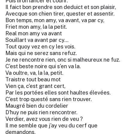
Puis liron lancer et courir.
Il faict bon prendre son deduict et son plaisir,
Avecque son chien tirer, quester et assentir.
Bon temps, mon amy, va avant, va par cy,
Friet mon amy, la la petit.
Real mon amy va avant
Souillart va avant par cy...
Tout quoy vez en cy les vois.
Mais qui ne serez sans refuz.
Je ne rencontre rien, onc si malheureux ne fuz.
C'est beste noire qui s'en va la.
Va oultre, va, la la, petit.
Traistre tout beau mot
Vien ça, c'est grant cert,
Par les portées elles sont haultes élevées.
C'est trop questé sans rien trouver.
Maugré bien du cordelier
D'huy ne puis rien rencontrer.
Verdier, avez vous rien de veu ?
Il me semble que j'ay veu du cerf que
demandons.