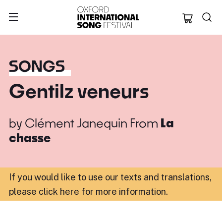
Oxford Internation
SONGS
Gentilz veneurs
by
Clément Janequin
From
La
chasse
If you would like to use our texts and translations,
please click here for more information
.