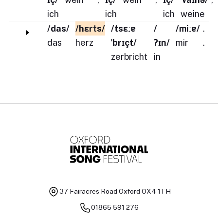
ich
ich
ich
weine
/das/
/hɛrts/
/tsɛːɐ
/
/miːɐ/
.
das
herz
ˈbrɪçt/
ʔɪn/
mir
.
zerbricht
in
37 Fairacres Road
Oxford OX4 1TH
01865 591 276