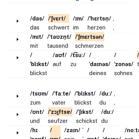
/das/
/ˈʃvɛrt/
/ɪm/
/ˈhɛrtsn̩/
,
das
schwert
im
herzen
,
/mɪt/
/ˈtaʊzn̩t/
/ˈʃmɛrtsən/
mit
tausend
schmerzen
/
/aʊf/
/t͡suː/
/
/
ˈblɪkst/
auf
zu
ˈdaɪnəs/
ˈzonəs/
blickst
deines
sohnes
/tsʊm/
/ˈfaːtɐ/
/ˈblɪkst/
/duː/
,
zum
vater
blickst
du
,
/ʊnt/
/ˈzɔɪ̯ftsɐ/
/ˈʃɪkst/
/duː/
und
seufzer
schickst
du
/hɪ
/
/zaɪn/
'
/
/
/noːt