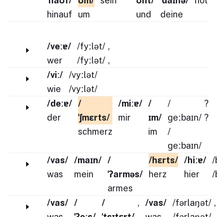
ˈnaʊf/
ʊm/
sein
'
ʊnt/
ˈdaɪnə/
not
hinauf
um
und
deine
/veːɐ/
/fyːlət/
,
wer
/fyːlət/
,
/viː/
/vyːlət/
wie
/vyːlət/
/deːɐ/
/
/miːɐ/
/
/
?
der
ˈʃmɛrts/
mir
ɪm/
ɡeːbaɪn/
?
schmerz
im
/
ɡeːbaɪn/
/vas/
/maɪn/
/
/hɛrts/
/hiːɐ/
/
was
mein
ˈʔarməs/
herz
hier
/
armes
/vas/
/
/
,
/vas/
/fərlaŋət/
,
was
ˈʔeːs/
ˈtsɪtɛrt/
,
was
/fərlaŋət/
,