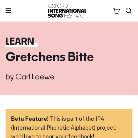
Oxford Internation
LEARN
Gretchens Bitte
by
Carl Loewe
Beta Feature!
This is part of the IPA
(International Phonetic Alphabet) project:
we'd love to hear
your feedback!