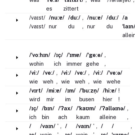
es
zittert
/vaɪst/
/nuːɐ/
/duː/
,
/nuːɐ/
/duː/
/a
/vaɪst/
nur
du
,
nur
du
ˈlaɪn
allei
/ˈvoːhɪn/
/ɪç/
/ˈɪmɐ/
/ˈgeːe/
,
wohin
ich
immer
gehe
,
/viː/
/veː/
,
/viː/
/veː/
,
/viː/
/ˈveːə/
wie
weh
,
wie
weh
,
wie
wehe
/vɪrt/
/miːɐ/
/ɪm/
/ˈbuːzn̩/
/hiːɐ/
!
wird
mir
im
busen
hier
!
/ɪç/
/bɪn/
/ˈʔax/
/ˈkaʊm/
/ˈʔalləɪnə/
,
ich
bin
ach
kaum
alleine
,
/
/vaɪn/
'
,
/
/vaɪn/
'
,
/
/
,
ɪç/
wein
'
,
ɪç/
wein
'
,
ɪç/
ˈvaɪnə/
,