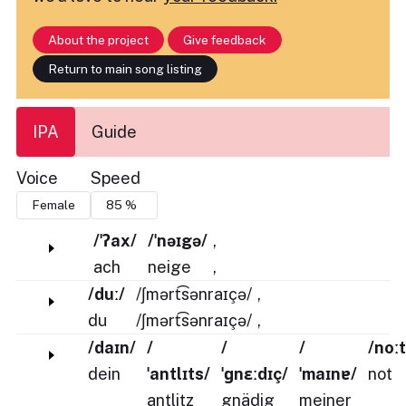
About the project
Give feedback
Return to main song listing
IPA
Guide
Voice
Speed
/ˈʔax/
/ˈnəɪgə/
,
ach
neige
,
/duː/
/ʃmərt͡sənraɪçə/
,
du
/ʃmərt͡sənraɪçə/
,
/daɪn/
/
/
/
/noːt
dein
ˈantlɪts/
ˈɡnɛːdɪç/
ˈmaɪnɐ/
not
antlitz
gnädig
meiner