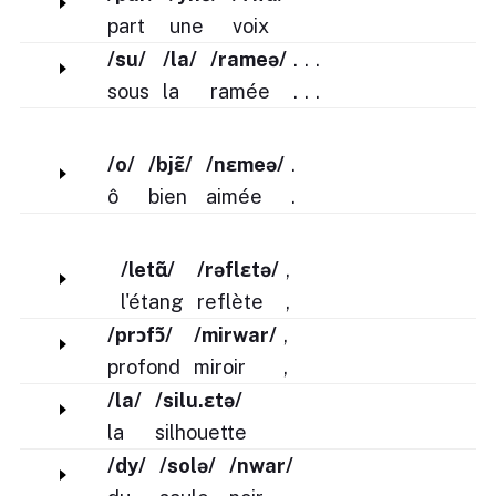
part
une
voix
/su/
/la/
/rameə/
.
.
.
sous
la
ramée
.
.
.
/o/
/bjɛ̃/
/nɛmeə/
.
ô
bien
aimée
.
/letɑ̃/
/rəflɛtə/
,
l'étang
reflète
,
/prɔfɔ̃/
/mirwar/
,
profond
miroir
,
/la/
/silu.ɛtə/
la
silhouette
/dy/
/solə/
/nwar/