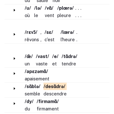
du
saule
noir
/u/
/lə/
/vɑ̃/
/plœrə/
.
.
.
où
le
vent
pleure
.
.
.
/rɛvɔ̃/
,
/sε/
/lœrə/
.
rêvons
,
c'est
l'heure
.
/œ̃/
/vast/
/e/
/tɑ̃drə/
un
vaste
et
tendre
/apɛzəmɑ̃/
apaisement
/sɑ̃blə/
/desɑ̃drə/
semble
descendre
/dy/
/firmamɑ̃/
du
firmament