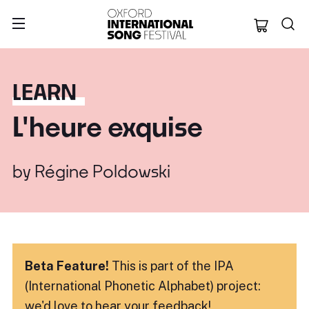
Oxford Internation
LEARN
L'heure exquise
by
Régine Poldowski
Beta Feature!
This is part of the IPA
(International Phonetic Alphabet) project:
we'd love to hear
your feedback!