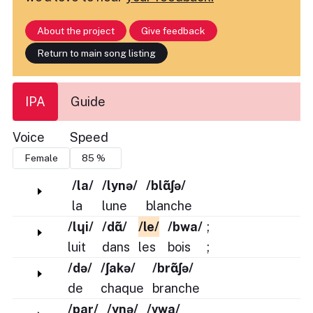
About the project
Give feedback
Return to main song listing
IPA
Guide
Voice
Speed
/la/
/lynə/
/blɑ̃ʃə/
la
lune
blanche
/lɥi/
/dɑ̃/
/le/
/bwa/
;
luit
dans
les
bois
;
/də/
/ʃakə/
/brɑ̃ʃə/
de
chaque
branche
/par/
/ynə/
/vwa/