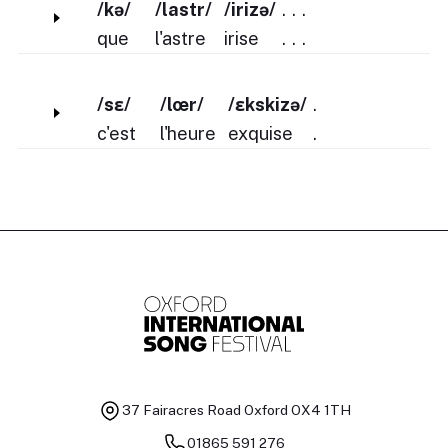
/kə/
/lastr/
/irizə/
.
.
.
que
l'astre
irise
.
.
.
/sε/
/lœr/
/ɛkskizə/
.
c'est
l'heure
exquise
.
37 Fairacres Road
Oxford OX4 1TH
01865 591 276