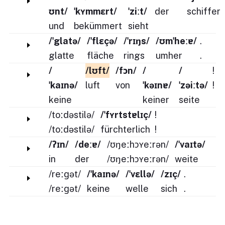
ʊnt/
ˈkʏmmɛrt/
ˈziːt/
der
schiffer
und
bekümmert
sieht
/ˈglatə/
/ˈflɛçə/
/ˈrɪŋs/
/ʊmˈheːɐ/
.
glatte
fläche
rings
umher
.
/
/lʊft/
/fɔn/
/
/
!
ˈkaɪnə/
luft
von
ˈkəɪnɐ/
ˈzəiːtə/
!
keine
keiner
seite
/toːdəstilə/
/ˈfʏrtstɐlɪç/
!
/toːdəstilə/
fürchterlich
!
/ʔɪn/
/deːɐ/
/ʊŋeːhɔʏeːrən/
/ˈvaɪtə/
in
der
/ʊŋeːhɔʏeːrən/
weite
/reːɡət/
/ˈkaɪnə/
/ˈvɛllə/
/zɪç/
.
/reːɡət/
keine
welle
sich
.