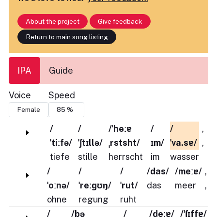
About the project
Give feedback
Return to main song listing
IPA
Guide
Voice
Speed
/
/
/ˈheːɐ
/
/
,
ˈtiːfə/
ˈʃtɪllə/
ˌrstsht/
ɪm/
ˈva.sɐ/
,
tiefe
stille
herrscht
im
wasser
/
/
/
/das/
/meːɐ/
,
ˈoːnə/
ˈreːɡʊŋ/
ˈrut/
das
meer
,
ohne
regung
ruht
/
/bə
/
/deːɐ/
/ˈʃɪffɐ/