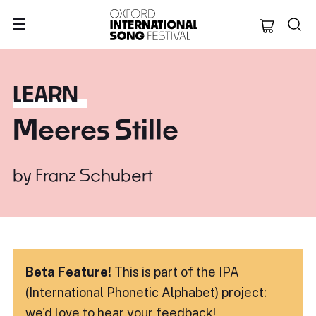
Oxford Internation
LEARN
Meeres Stille
by
Franz Schubert
Beta Feature!
This is part of the IPA
(International Phonetic Alphabet) project:
we'd love to hear
your feedback!