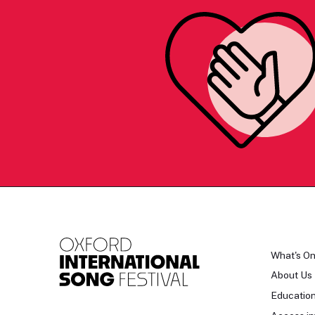
What's O
About Us
Educatio