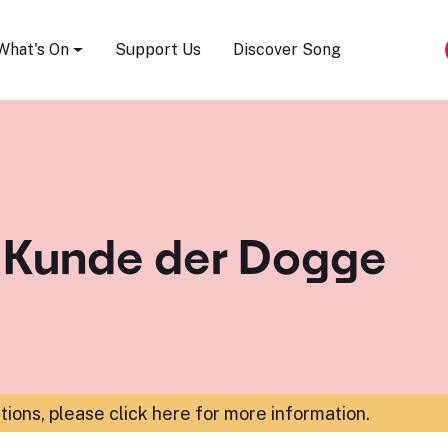
Song Festival
What's On
Support Us
Discover Song
 Kunde der Dogge
ations,
please click here for more information
.