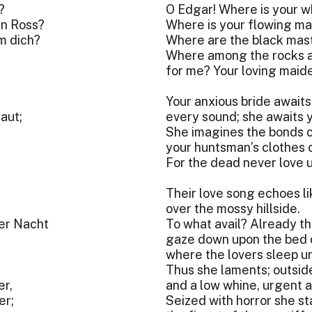
?
O Edgar! Where is your w
in Ross?
Where is your flowing ma
m dich?
Where are the black mast
Where among the rocks 
for me? Your loving maid
Your anxious bride awaits
aut;
every sound; she awaits 
She imagines the bonds o
your huntsman’s clothes 
For the dead never love u
Their love song echoes l
over the mossy hillside.
er Nacht
To what avail? Already th
gaze down upon the bed 
where the lovers sleep u
Thus she laments; outside
er,
and a low whine, urgent a
er;
Seized with horror she st