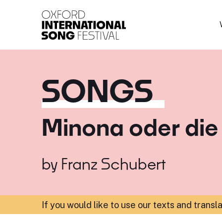
Oxford International 
SONGS
Minona oder die
by
Franz Schubert
If you would like to use our texts and transl