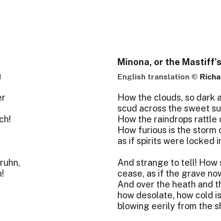
Minona, or the Mastiff'
d
English translation ©
Rich
er
How the clouds, so dark 
scud across the sweet su
ch!
How the raindrops rattle
How furious is the storm 
as if spirits were locked i
ruhn,
And strange to tell! How
!
cease, as if the grave now
And over the heath and t
how desolate, how cold is
blowing eerily from the 