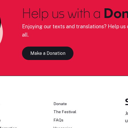
Help us with a
Don
Enjoying our texts and translations? Help us c
all.
Make a Donation
n
Donate
The Festival
J
n
FAQs
u