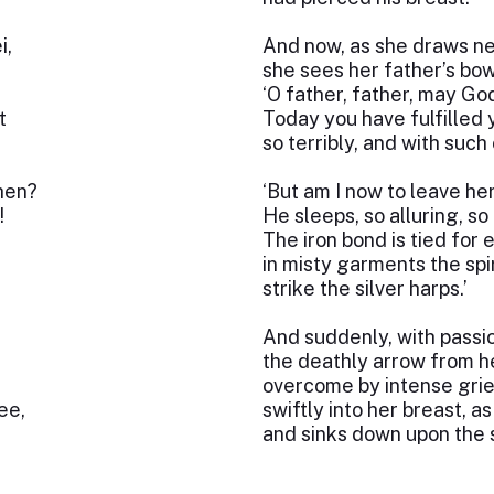
i,
And now, as she draws nea
she sees her father’s bo
‘O father, father, may Go
t
Today you have fulfilled
so terribly, and with suc
hen?
‘But am I now to leave he
!
He sleeps, so alluring, s
The iron bond is tied for 
in misty garments the spir
strike the silver harps.’
And suddenly, with passio
the deathly arrow from h
overcome by intense grief
ee,
swiftly into her breast, a
and sinks down upon the 