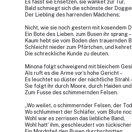
Es fasst sie Ensetzen, sie wanket zur Tür,
Bald schmiegt sich die schönste der Doggen 
Der Liebling des harrenden Mädchens;
Nicht, wie sie noch gestern mit kosendem D
Ein Bote des Lieben, zum Busen ihr sprang –
Kaum hebt sie vom Boden den trauernden Bl
Schleicht nieder zum Pförtchen, und kehret
Die schreckliche Kunde zu deuten.
Minona folgt schweigend mit bleichem Gesi
Als ruft es die Arme vor’s hohe Gericht –
Es leuchtet so düster der nächtliche Strahl 
Sie folgt ihr durch Moore, durch Haiden und
Zum Fusse des schimmernden Felsen.
„Wo weilet, o schimmernder Felsen, der To
Wo schlummert der Schläfer, vom Blute noc
Wohl war es zerrissen das liebliche Band,
Wohl hatt’ ihm, geschleudert von tückischer
Ein Mordpfeil den Busen durchschnitten.