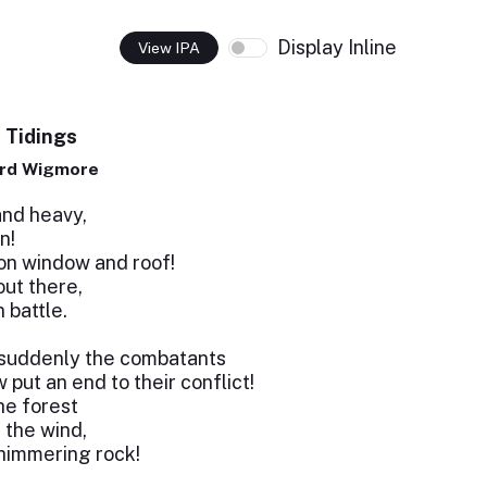
Display Inline
View IPA
s Tidings
ard Wigmore
and heavy,
n!
 on window and roof!
out there,
n battle.
 suddenly the combatants
 put an end to their conflict!
he forest
 the wind,
shimmering rock!