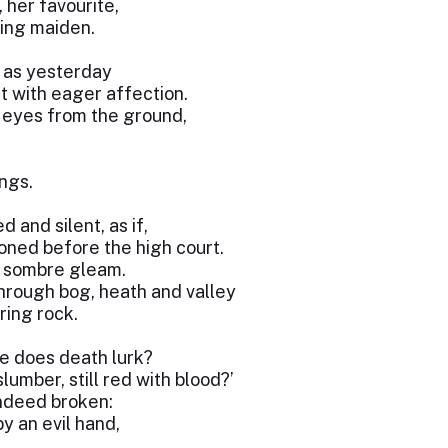
, her favourite,
ting maiden.
 as yesterday
st with eager affection.
ul eyes from the ground,
ings.
 and silent, as if,
oned before the high court.
h sombre gleam.
hrough bog, heath and valley
ring rock.
e does death lurk?
umber, still red with blood?’
ndeed broken:
y an evil hand,