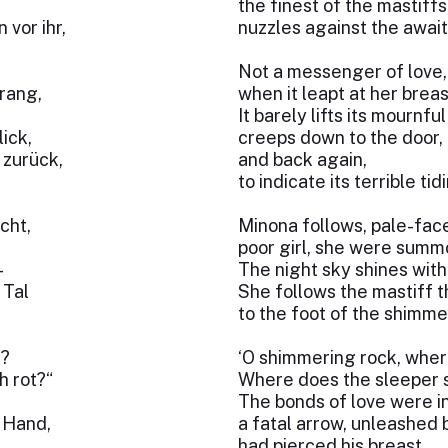
the finest of the mastiffs
vor ihr,
nuzzles against the awai
Not a messenger of love,
rang,
when it leapt at her brea
It barely lifts its mournf
ick,
creeps down to the door,
 zurück,
and back again,
to indicate its terrible tid
cht,
Minona follows, pale-faced
poor girl, she were summ
–
The night sky shines wit
 Tal
She follows the mastiff t
to the foot of the shimme
d?
‘O shimmering rock, wher
h rot?“
Where does the sleeper sl
The bonds of love were i
 Hand,
a fatal arrow, unleashed b
had pierced his breast.