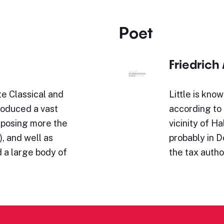
Poet
Friedrich
e Classical and
Little is know
roduced a vast
according to 
omposing more the
vicinity of H
, and well as
probably in D
 a large body of
the tax auth