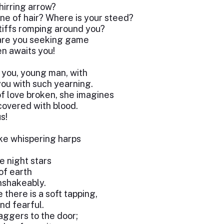
hirring arrow?
ne of hair? Where is your steed?
iffs romping around you?
are you seeking game
en awaits you!
 you, young man, with
you with such yearning.
f love broken, she imagines
covered with blood.
s!
ike whispering harps
e night stars
of earth
nshakeably.
 there is a soft tapping,
nd fearful.
aggers to the door;