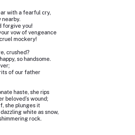
r with a fearful cry,
w nearby.
d forgive you!
 your vow of vengeance
h cruel mockery!
re, crushed?
o happy, so handsome.
ever;
its of our father
nate haste, she rips
er beloved’s wound;
, she plunges it
s dazzling white as snow,
shimmering rock.