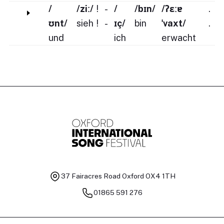
/
/ziː/
!
-
/
/bɪn/
/ʔɛːɐ
.
ʊnt/
sieh
!
-
ɪç/
bin
ˈvaxt/
.
und
ich
erwacht
37 Fairacres Road
Oxford OX4 1TH
01865 591 276