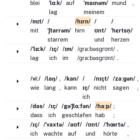
blei
ˈlɑːk/
auf
ˈmaɪnəm/
mund
,
lag
meinem
/mɪt/
/
/hɪrn/
/
/
mit
ˈʃtarrəm/
hirn
ʊnt/
ˈhɛrtsn̩/
starrem
und
herzen
/ˈlɑːk/
/ɪç/
/ɪm/
/ɡraːbəsɡrʊnt/
.
lag
ich
im
/ɡraːbəsɡrʊnt/
.
/viː/
/laŋ/
,
/kan/
/
/nɪçt/
/zaːɡən/
,
wie
lang
,
kann
ɪç/
nicht
sagen
,
ich
/das/
/ɪç/
/gəˈʃlɑːfən/
/haːp/
;
dass
ich
geschlafen
hab
;
/ɪç/
/ˈvaxtə/
/aʊf/
/ʊnt/
/ˈhœrtə/
,
ich
wachte
auf
und
hörte
,