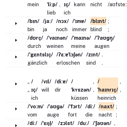
mein
ˈliːp/
,
ɪç/
kann
nicht
/aʊfsteː
lieb
ich
/bɪn/
/jaː/
/nɔx/
/ˈɪmɐ/
/blɪnt/
;
bin
ja
noch
immer
blind
;
/dʊrç/
/ˈvaɪnən/
/ˈmaɪnə/
/ˈʔaʊɡŋ̩/
durch
weinen
meine
augen
/ˈgɛntslɪç/
/ʔɛːɐˈlɔʃən/
/zɪnt/
.
gänzlich
erloschen
sind
.
„
/
/vɪl/
/diːɐ/
/
,
/
,
„
ɪç/
will
dir
ˈkʏszən/
,
ˈhaɪnrɪç/
,
ich
küssen
heinrich
/ˈvoːm/
/ˈaʊɡə/
/ˈfɔrt/
/diː/
/naxt/
;
vom
auge
fort
die
nacht
;
/diː/
/ˈɛŋl̩/
/zɔlst/
/duː/
/ˈʃaʊən/
,