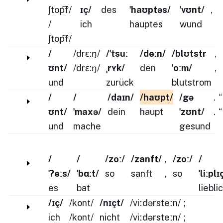
ʃtop͡f/
ɪç/
des
ˈhaʊptəs/
ˈvʊnt/
,
/
ich
hauptes
wund
ʃtop͡f/
/
/drɛ:ŋ/
/ˈtsuː
/deːn/
/blʊtstr
,
ʊnt/
/drɛ:ŋ/
ˌrʏk/
den
ˈoːm/
,
und
zurück
blutstrom
/
/
/daɪn/
/haʊpt/
/gə
.
“
ʊnt/
ˈmaxə/
dein
haupt
ˈzʊnt/
.
“
und
mache
gesund
/
/
/zoː/
/zanft/
,
/zoː/
/
ˈʔeːs/
ˈbɑːt/
so
sanft
,
so
ˈliːplɪ
es
bat
liebli
/ɪç/
/kont/
/nɪçt/
/viːdərsteːn/
;
ich
/kont/
nicht
/viːdərsteːn/
;