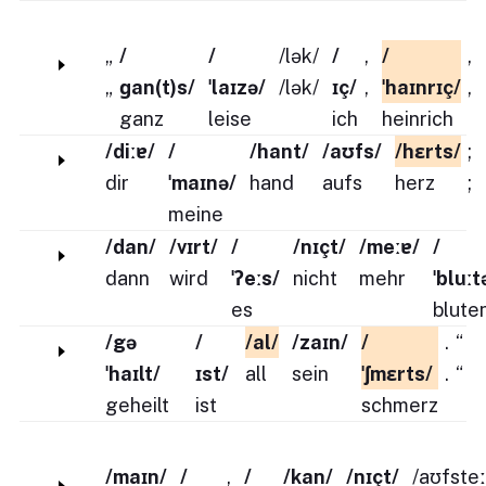
„
/
/
/lək/
/
,
/
,
„
ɡan(t)s/
ˈlaɪzə/
/lək/
ɪç/
,
ˈhaɪnrɪç/
,
ganz
leise
ich
heinrich
/diːɐ/
/
/hant/
/aʊfs/
/hɛrts/
;
dir
ˈmaɪnə/
hand
aufs
herz
;
meine
/dan/
/vɪrt/
/
/nɪçt/
/meːɐ/
/
dann
wird
ˈʔeːs/
nicht
mehr
ˈbluːt
es
blute
/gə
/
/al/
/zaɪn/
/
.
“
ˈhaɪlt/
ɪst/
all
sein
ˈʃmɛrts/
.
“
geheilt
ist
schmerz
/maɪn/
/
,
/
/kan/
/nɪçt/
/aʊfsteː