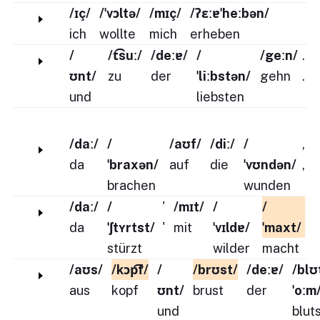
/ɪç/
/ˈvɔltə/
/mɪç/
/ʔɛːɐˈheːbən/
ich
wollte
mich
erheben
/
/t͡suː/
/deːɐ/
/
/geːn/
.
ʊnt/
zu
der
ˈliːbstən/
gehn
.
und
liebsten
/daː/
/
/aʊf/
/diː/
/
,
da
ˈbraxən/
auf
die
ˈvʊndən/
,
brachen
wunden
/daː/
/
'
/mɪt/
/
/
da
ˈʃtʏrtst/
'
mit
ˈvɪldɐ/
ˈmaxt/
stürzt
wilder
macht
/aʊs/
/kɔp͡f/
/
/brʊst/
/deːɐ/
/blʊ
aus
kopf
ʊnt/
brust
der
ˈoːm
und
blut