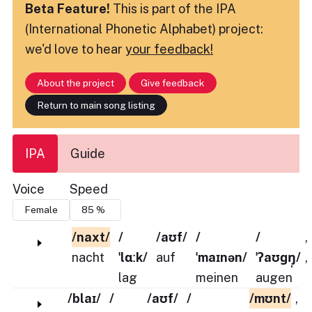
Beta Feature!
This is part of the IPA
(International Phonetic Alphabet) project:
we'd love to hear
your feedback!
About the project
Give feedback
Return to main song listing
IPA
Guide
Voice
Speed
/naxt/
/
/aʊf/
/
/
,
nacht
ˈlɑːk/
auf
ˈmaɪnən/
ˈʔaʊɡŋ̩/
,
lag
meinen
augen
/blaɪ/
/
/aʊf/
/
/mʊnt/
,