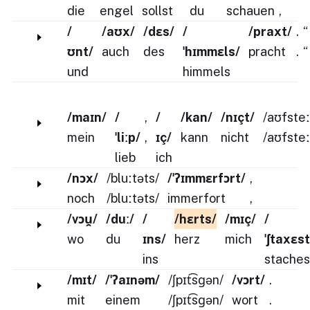
die
engel
sollst
du
schauen
,
/
/aʊx/
/dɛs/
/
/praxt/
.
“
ʊnt/
auch
des
ˈhɪmmɛls/
pracht
.
“
und
himmels
/maɪn/
/
,
/
/kan/
/nɪçt/
/aʊfsteː
mein
ˈliːp/
,
ɪç/
kann
nicht
/aʊfsteː
lieb
ich
/nɔx/
/bluːtəts/
/ˈʔɪmmɛrfɔrt/
,
noch
/bluːtəts/
immerfort
,
/vɔu̯/
/duː/
/
/hɛrts/
/mɪç/
/
wo
du
ɪns/
herz
mich
ˈʃtaxɛst
ins
staches
/mɪt/
/ˈʔaɪnəm/
/ʃpɪt͡sɡən/
/vɔrt/
.
mit
einem
/ʃpɪt͡sɡən/
wort
.