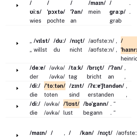
/
/
/
/maɪn/
/
.
ʋiːs/
ˈpɔxtə/
ˈʔan/
mein
ɡraːp/
.
wies
pochte
an
grab
„
/vɪlst/
/duː/
/nɪçt/
/aʊfsteːn/
,
/
„
willst
du
nicht
/aʊfsteːn/
,
ˈhaɪnr
heinri
/deːɐ/
/əvkə/
/taːk/
/brɪçt/
/ˈʔan/
,
der
/əvkə/
tag
bricht
an
,
/diː/
/ˈtoːtən/
/zɪnt/
/ʔɛːɐˈʃtandən/
,
die
toten
sind
erstanden
,
/diː/
/əvkə/
/ˈlʊst/
/bəˈgann/
.
“
die
/əvkə/
lust
begann
.
“
/maɪn/
/
,
/
/kan/
/nɪçt/
/aʊfsteː