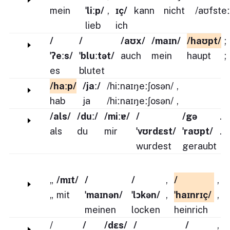
mein
ˈliːp/
,
ɪç/
kann
nicht
/aʊfsteː
lieb
ich
/
/
/aʊx/
/maɪn/
/haʊpt/
;
ˈʔeːs/
ˈbluːtət/
auch
mein
haupt
;
es
blutet
/haːp/
/jaː/
/hiːnaɪŋeːʃosən/
,
hab
ja
/hiːnaɪŋeːʃosən/
,
/als/
/duː/
/miːɐ/
/
/gə
.
als
du
mir
ˈvʊrdɛst/
ˈraʊpt/
.
wurdest
geraubt
„
/mɪt/
/
/
,
/
,
„
mit
ˈmaɪnən/
ˈlɔkən/
,
ˈhaɪnrɪç/
,
meinen
locken
heinrich
/
/
/dɛs/
/
/
,