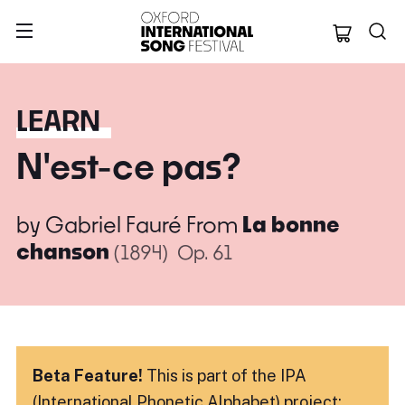
Oxford Internation
LEARN
N'est-ce pas?
by
Gabriel Fauré
From
La bonne
chanson
(1894)
Op. 61
Beta Feature!
This is part of the IPA
(International Phonetic Alphabet) project: