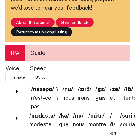
we'd love to hear
your feedback!
About the project
Give feedback
Return to main song listing
IPA
Guide
Voice
Speed
/nɛsəpa/
?
/nu/
/zirɔ̃/
/gɛ/
/ze/
/lɑ̃/
n'est-ce
?
nous
irons
gais
et
lent
pas
/mɔdɛstə/
/kə/
/nu/
/mɔ̃tr/
/
/surijɑ
modeste
que
nous
montre
ɑ̃/
souri
en