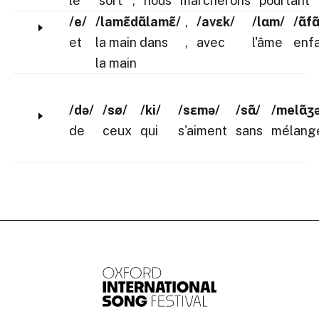
le
sort
,
nous
marcherons
pourtant
/e/
/lamɛ̃dɑ̃lamɛ̃/
,
/avɛk/
/lɑm/
/ɑ̃fɑ
et
la main dans
,
avec
l'âme
enfa
la main
/də/
/sø/
/ki/
/sɛmə/
/sɑ̃/
/melɑ̃ʒ
de
ceux
qui
s'aiment
sans
mélang