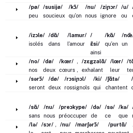
/pø/
/susijø/
/kɔ̃/
/nu/
/ziɲɔr/
/u/
peu
soucieux
qu'on
nous
ignore
ou
/izɔle/
/dɑ̃/
/lamur/
/
/kɑ̃/
/nœ̃
isolés
dans
l'amour
ɛ̃si/
qu'en
un
ainsi
/no/
/dø/
/kœr/
,
/zɛgzalɑ̃/
/lœr/
/t
nos
deux
cœurs
,
exhalant
leur
te
/sərɔ̃/
/dø/
/rɔsiɲɔl/
/ki/
/ʃɑ̃tə/
seront
deux
rossignols
qui
chantent
/sɑ̃/
/nu/
/preɔkype/
/də/
/sə/
/kə/
sans
nous
préoccuper
de
ce
que
/lə/
/sɔr/
,
/nu/
/marʃərɔ̃/
/purtɑ̃/